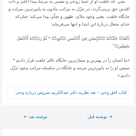
بشر، که خلقت او از جنبۀ روحی و نفسی به مرتبۀ مبدأ أعلیٰ و ذات
اقدس حق برمی‌گردد، در تنزّل به مراتب مادون به پایین‌ترین منزلت و
جایگاه خلقت، یعنی وجود مادّی، ظهور و تجلّی پیدا می‌کند؛ چنان‌که
خدای متعال دربارۀ این ابتدا و انتها می‌فرماید:
﴿لَقَدۡ خَلَقۡنَا ٱلۡإِنسَٰنَ فِيٓ أَحۡسَنِ تَقۡوِيمٖ * ثُمَّ رَدَدۡنَٰهُ أَسۡفَلَ
1
سَٰفِلِينَ﴾
؛
«ما انسان را در بهترین و ممتازترین جایگاه عالم خلقت قرار دادیم *
سپس او را به پایین‌ترین مرتبه و جایگاه در سلسله مراتب وجود تنزّل
دادیم.»
کتاب افق وحی – نقد نظريه دکتر عبدالكريم سروش درباره وحى
راهبری
→
نوشته قبل
نوشته بعد
←
نوشته