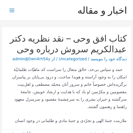
رش
اخبار و مقاله
ه
Main
حتوا
Menu
کتاب افق وحی – نقد نظريه دکتر
عبدالكريم سروش درباره وحى
دیدگاه‌ خود را بنویسید
/
Uncategorized
/ از
admindji0wn4rh54y
حمد و سپاس بی‌حد، خالق متعال را سزاست که ماهیّات ظلمانیّۀ
امکان را به وجود آراسته و هویدا ساخت، و درود بی‌پایان بر پیامبران
برگزیده‌اش خصوصاً خاتم و سرور آنان محمّد مصطفی و اهل‌بیت
معصومین و مکرّمین او باد که با هدایت و ارشاد خویش، جامعۀ
سرگشته و حیران بشری را به سرچشمۀ مقصود و سرمنزل معهود
راهنما و رهنمون گشتند.
ملازمت جنبۀ الهی و تجرّدی و جنبۀ مادی و ظلمانی در وجود انسان