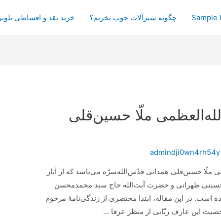
Sample 
چگونه شیرآلات خوب بخریم؟
خرید نقد و اقساطی تلویز
له‌العظمی ملّا حسین‌قلی
admindji0wn4rh54y
ملّا حسین‌قلی همدانی قدّس‌الله‌سرّه می‌باشد که از آثار
حسینی طهرانی و حضرت آیت‌الله حاج سید محمدمحسن
است. در این مقاله، ابتدا مختصری از زندگی‌نامۀ مرحوم
یت این عارف ربّانی از منظر عرفا …