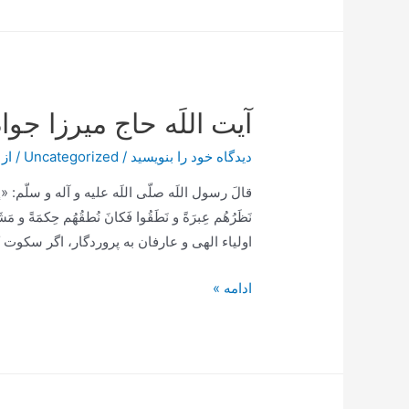
های
معرفت
آیت اللَه حاج میرزا جوا
دیدگاه‌ خود را بنویسید
/
Uncategorized
/ از
قالَ رسول اللَه صلّى اللَه عليه و آله و سلّم: «إنَّ أو
نَظَرُهُم عِبرَةً و نَطَقُوا فَكانَ نُطقُهُم حِكمَةً و
اولياء الهى و عارفان به پروردگار، اگر سكوت ك
آیت
ادامه »
اللَه
حاج
میرزا
جواد