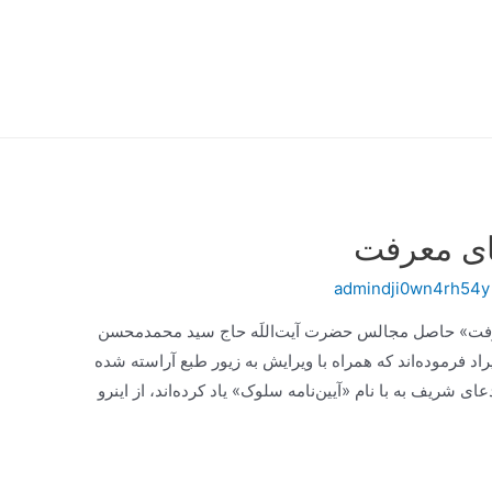
ای معرفت
admindji0wn4rh54y
معرفت» حاصل مجالس حضرت آیت‌اللَه حاج سید محمدمحسن
اد فرموده‌اند که همراه با ویرایش به زیور طبع آراسته شده
ای شریف به با نام «آیین‌نامه سلوک» یاد کرده‌اند، از اینرو