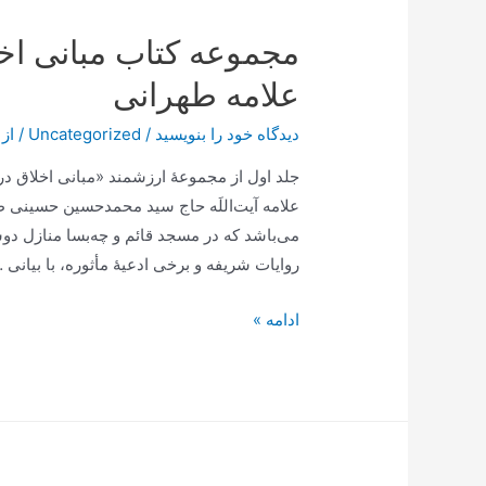
أبو
مجموعه کتاب مبانی اخ
حمزه
ثمالی
علامه طهرانی
حضرت
علامه
دیدگاه‌ خود را بنویسید
/
Uncategorized
/ از
طهرانی
جلد اول از مجموعۀ ارزشمند «مبانی اخلاق د
علامه آیت‌اللَه حاج سید محمدحسین حسینی طهر
می‌باشد که در مسجد قائم و چه‌بسا منازل دوس
روایات شریفه و برخی ادعیۀ مأثوره، با بیانی 
مجموعه
ادامه »
کتاب
مبانی
اخلاق
در
آیات