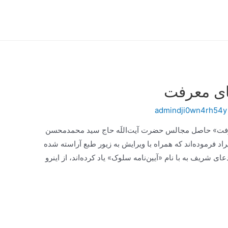
ای معرفت
admindji0wn4rh54y
معرفت» حاصل مجالس حضرت آیت‌اللَه حاج سید محمدمحسن
اد فرموده‌اند که همراه با ویرایش به زیور طبع آراسته شده
ای شریف به با نام «آیین‌نامه سلوک» یاد کرده‌اند، از اینرو