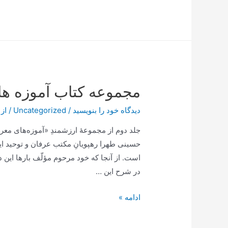
کتاب
آموزه
های
معرفت
مجموعه کتاب آموزه ه
دیدگاه‌ خود را بنویسید
/
Uncategorized
/ از
جلد دوم از مجموعۀ ارزشمندِ «آموزه‌های 
حسینی طهرا رهپویانِ مکتب عرفان و توحید ایر
است. از آنجا که خود مرحوم مؤلّف بارها این دع
در شرح این …
مجموعه
ادامه »
کتاب
آموزه