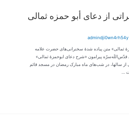
تی از دعای أبو حمزه ثمالی
admindji0wn4rh54y
ۀ ثمالی» متن پیاده شدۀ سخنرانی‌های حضرت علامه
قدّس‌اللَه‌سرّه پیرامون «شرح دعای ابوحمزۀ ثمالی»
ی از سالها، در شب‌های ماه مبارک رمضان در مسجد قائم
ات …