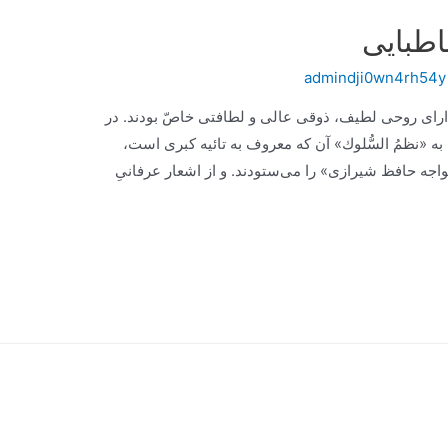
اطبایی
admindji0wn4rh54y
داراى روحی لطیف، ذوقی عالى و لطافتی خاصّ بودند. در
 «نظمُ السُّلوك» آن‌ كه معروف به‌ تائیه کبرى‌ است،
واجه حافظ شیرازى» را مى‌ستودند. و از اشعار عرفانىِ