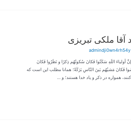
د آقا ملکی تبریزی
admindji0wn4rh54y
لياءَ اللَهِ سَكَتُوا فَكانَ سُكوتُهُم ذِكرًا و نَظَرُوا فَكانَ
 مَشَوا فَكانَ مَشيُهُم بَينَ النّاسِ بَرَكَةً؛ همانا مطلب اين است كه
نند، همواره در ذكر و ياد خدا هستند؛ و …