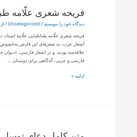
و
قریحه شعری علّامه طب
روایات
حضرت
دیدگاه‌ خود را بنویسید
/
Uncategorized
/ از
علامه
طهرانی
قریحه شعری علّامه طباطبایی علّامۀ استاد، 
اَشعار عرب، به شعرهاى‌ ابن فارض‌ به‌خصوص به
علاقه‌مند بودند. و در اشعار فارسى، «دیوان خ
فارسى و عربى، گه‌گاهى براى دوستان …
قریحه
ادامه »
شعری
علّامه
طباطبایی
متن کامل دعای توسل