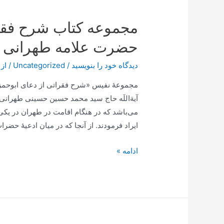
آیت
مجموعه کتاب شرح فقرا
الله
طهرانی
حضرت علامه طهرانی
دیدگاه‌ خود را بنویسید
/
Uncategorized
/ از
مجموعۀ نفیس «شرح فقراتی از دعای ابوحمز
آیة‌اللَه حاج سید محمد حسین حسینی طهرانی 
می‌باشد که در هنگام اقامت در طهران در یک
ایراد فرمودند. از آنجا که در میان ادعیۀ حضر
مجموعه
ادامه »
کتاب
شرح
فقراتی
از
دعای