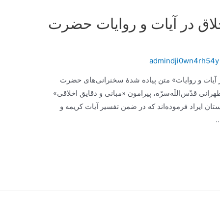
لاق در آیات و روایات حضرت
admindji0wn4rh54y
ر آیات و روایات» متن پیاده شدۀ سخنرانی‌های حضرت
انی قدّس‌اللَه‌سرّه، پیرامون «مبانی و دقایق اخلاقی»
تان ایراد فرموده‌اند که در ضمن تفسیر آیات کریمه و
…