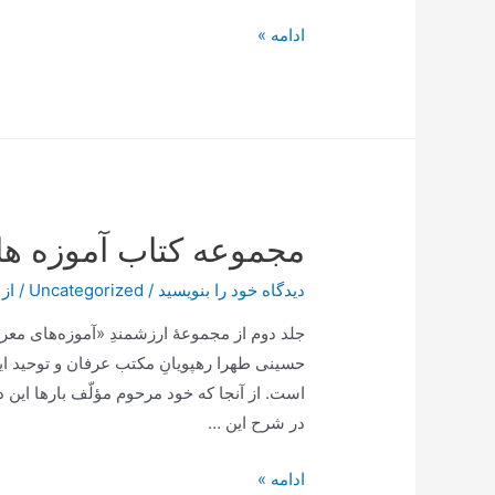
شرح
ادامه »
حال
اجمالی
آیت‌الله‌العظمی
ملّا
حسین‌قلی
همدانی
مجموعه کتاب آموزه ه
دیدگاه‌ خود را بنویسید
/
Uncategorized
/ از
جلد دوم از مجموعۀ ارزشمندِ «آموزه‌های 
حسینی طهرا رهپویانِ مکتب عرفان و توحید ایر
است. از آنجا که خود مرحوم مؤلّف بارها این دع
در شرح این …
مجموعه
ادامه »