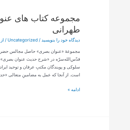
آقا
ملکی
مجموعه کتاب های عنو
تبریزی
طهرانی
دیدگاه‌ خود را بنویسید
/
Uncategorized
/ از
مجموعۀ «عنوان بصری» حاصل مجالس حضرت 
قدّس‌الله‌سرّه در «شرح حدیث عنوان بصری» 
سلوکی و پویندگان مکتبِ عرفان و توحید ایراد 
است. از آنجا که عمل به مضامینِ متعالی «ح
مجموعه
ادامه »
کتاب
های
عنوان
بصری
حضرت