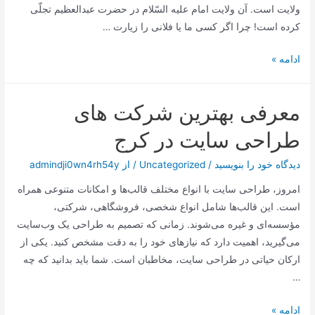
مقام
ولایت است. آن ولایت امام علیه السّلام در حضرت عبدالعظیم تجلّی
ائمه
کرده است! چرا اگر کسی ما یا فلانی را زیارت …
علیهم
السلام
ظمت
ادامه »
حضرت عبدالعظیم به
خاطر
معرفی بهترین شرکت های
چیست؟
طراحی سایت در کرج
دیدگاه‌ خود را بنویسید
/
Uncategorized
/ از
admindji0wn4rh54y
امروز، طراحی سایت با انواع مختلف قالب‌ها و امکانات متنوعی همراه
است. این قالب‌ها شامل انواع شخصی، فروشگاهی، شرکتی،
مؤسسه‌ای و غیره می‌شوند. زمانی که تصمیم به طراحی یک وب‌سایت
می‌گیرید، اهمیت دارد که نیازهای خود را به دقت مشخص کنید. یکی از
ارکان حیاتی در طراحی سایت، مخاطبان است. شما باید بدانید که چه
…
معرفی
ادامه »