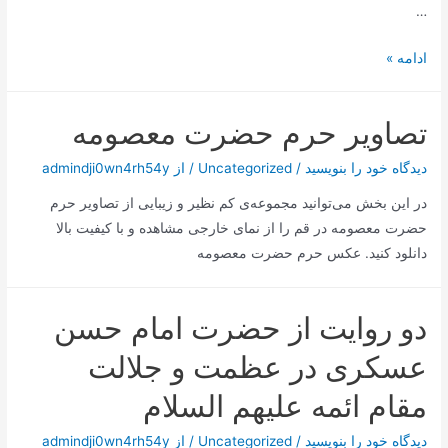
…
مقام
ادامه »
و
عظمت
تصاویر حرم حضرت معصومه
حضرت
فاطمه
دیدگاه‌ خود را بنویسید
/
Uncategorized
/ از
admindji0wn4rh54y
معصومه
در این بخش می‌توانید مجموعه‌‌ی کم نظیر و زیبایی از تصاویر حرم
سلام
حضرت معصومه در قم را از نمای خارجی مشاهده و با کیفیت بالا
اللَه
دانلود کنید. عکس حرم حضرت معصومه
عليها
دو روایت از حضرت امام حسن
عسکری در عظمت و جلالت
مقام ائمه علیهم السلام
دیدگاه‌ خود را بنویسید
/
Uncategorized
/ از
admindji0wn4rh54y