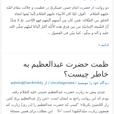
دو روایت از حضرت امام حسن عسکریّ در عظمت و جلالت مقام ائمّه
علیهم السّلام أقول: لمّا کان الأنبیاء علیهم السّلام إنَّما بُعِثوا لنجاة
الخلق من الضَّلالة، فمَن کان مِن أُممهم اتَّبعهم فهو النّاجی. ثمّ لا شکّ
أنّ الشّیعة الإمامیّة من بین فِرَق هذه الأُمَّة أکثرُ اتِّباعًا لنبیّهم صلّی الله
علیه و آله و سلّم ـ کما تبیّن فی الفصول …
دو
ادامه »
روایت
از
ظمت حضرت عبدالعظیم به
حضرت
امام
خاطر چیست؟
حسن
عسکری
دیدگاه‌ خود را بنویسید
/
Uncategorized
/ از
admindji0wn4rh54y
در
چندی پیش به زیارت حضرت عبدالعظیم حسنی علیه السّلام رفته
عظمت
بودم که این روایت راجع به ایشان است: «مَن زارَ عبدالعظیم برِیّ کمَن
و
زار الحُسَینَ بکربلاء؛ ”کسی که حضرت عبدالعظیم را [در ری] زیارت کند
جلالت
همچون زیارت سیّدالشّهدا است.“»5 این مطلب برای همین مسئلۀ