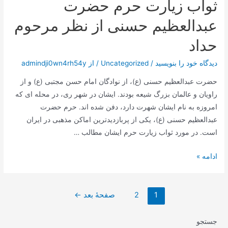
ثواب زیارت حرم حضرت
(ع):
زندگینامه
عبدالعظیم حسنی از نظر مرحوم
و
حداد
دوران
امامت
دیدگاه‌ خود را بنویسید
/
Uncategorized
/ از
admindji0wn4rh54y
حضرت عبدالعظیم حسنی (ع)، از نوادگان امام حسن مجتبی (ع) و از
راویان و عالمان بزرگ شیعه بودند. ایشان در شهر ری، در محله ای که
امروزه به نام ایشان شهرت دارد، دفن شده اند. حرم حضرت
عبدالعظیم حسنی (ع)، یکی از پربازدیدترین اماکن مذهبی در ایران
است. در مورد ثواب زیارت حرم ایشان مطالب …
ثواب
ادامه »
زیارت
حرم
صفحه‌بندی
حضرت
1
2
صفحهٔ بعد
←
نوشته‌ها
عبدالعظیم
حسنی
جستجو