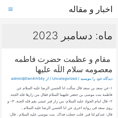
رش
اخبار و مقاله
ه
Main
حتوا
Menu
ماه:
دسامبر 2023
مقام و عظمت حضرت فاطمه
معصومه سلام اللَه عليها
دیدگاه‌ خود را بنویسید
/
Uncategorized
/ از
admindji0wn4rh54y
١-عن سعد بن سعد قال سألت ابا الحسن الرضا علیه السلام عن
فاطمة بنت موسی بن جعفر علیهما السلام فقال من زارها فله الجنة.
٢- قال امام الجواد علیه السلام: من زار قبر عمتی بقم فله الجنة. ٣– و
روی سعد فی روایة اخری عن ابا الحسن الرضا علیه السلام ،
قال: عندکم لنا قبر. قلت جعلت فداک بنت موسی علیه السلام ، قال: