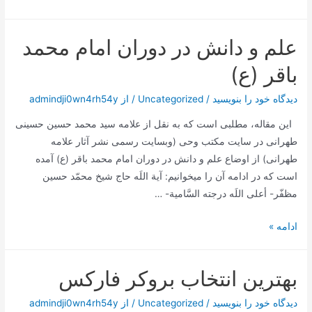
بهترین
شرکت
علم و دانش در دوران امام محمد
های
طراحی
باقر (ع)
سایت
در
دیدگاه‌ خود را بنویسید
/
Uncategorized
/ از
admindji0wn4rh54y
کرج
این مقاله، مطلبی است که به نقل از علامه سید محمد حسین حسینی
طهرانی در سایت مکتب وحی (وبسایت رسمی نشر آثار علامه
طهرانی) از اوضاع علم و دانش در دوران امام محمد باقر (ع) آمده
است که در ادامه آن را میخوانیم: آية اللَه حاج شيخ محمّد حسين
مظفّر- أعلى اللَه درجته السَّامية- …
علم
ادامه »
و
دانش
بهترین انتخاب بروکر فارکس
در
دوران
دیدگاه‌ خود را بنویسید
/
Uncategorized
/ از
admindji0wn4rh54y