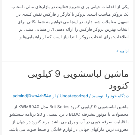
امام
یکی از اقدامات حیاتی برای شروع فعالیت در بازارهای مالی، انتخاب
محمد
یک بروکر مناسب است. بروکر یا کارگزار فارکس نقش کلیدی در
باقر
تسهیل معاملات شما دارد. در اینجا می‌خواهیم به شما نکاتی برای
(ع)
انتخاب بهترین بروکر فارکس را ارائه دهیم. 1. راهنمایی مبتنی بر
اطلاعات: برای انتخاب بروکر، ابتدا نیاز است که از راهنمایی‌ها و …
بهترین
ادامه »
انتخاب
بروکر
ماشین لباسشویی 9 کیلویی
فارکس
کنوود
دیدگاه‌ خود را بنویسید
/
Uncategorized
/ از
admindji0wn4rh54y
ماشین لباسشویی 9 کیلویی کنوود Brit Series مدل KWM6940 از
محصولات با موتور پیشرفته BLDC با برد لمسی و 20 برنامه شستشو
با قابلیت صرفه جویی در آب و برق می باشد. برند کنوود در جهان از
معروف تربن مارکهای جهانی در لوازم خانگی و ضبط صوت می باشد.