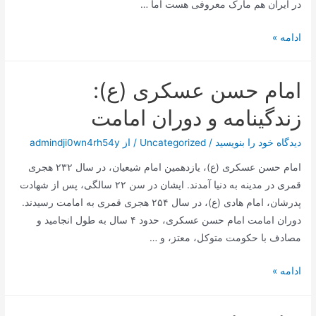
در ایران هم مارک معروفی هست اما …
ماشین
ادامه »
لباسشویی
9
امام حسن عسکری (ع):
کیلویی
کنوود
زندگینامه و دوران امامت
دیدگاه‌ خود را بنویسید
/
Uncategorized
/ از
admindji0wn4rh54y
امام حسن عسکری (ع)، یازدهمین امام شیعیان، در سال ۲۳۲ هجری
قمری در مدینه به دنیا آمدند. ایشان در سن ۲۲ سالگی، پس از شهادت
پدرشان، امام هادی (ع)، در سال ۲۵۴ هجری قمری به امامت رسیدند.
دوران امامت امام حسن عسکری، حدود ۴ سال به طول انجامید و
مصادف با حکومت متوکل، معتز، و …
امام
ادامه »
حسن
عسکری