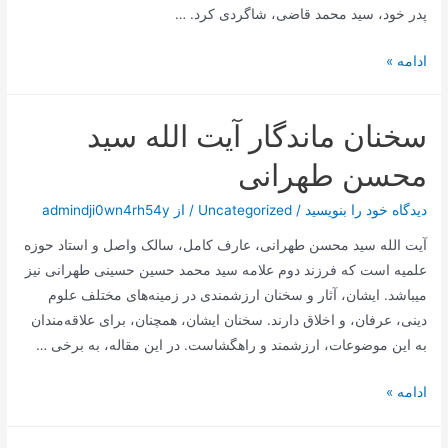
پدر خود، سید محمد قاضی، شاگردی کرد. …
سید
ادامه »
علی
قاضی
سخنان ماندگار آیت الله سید
طباطبایی،
عارف
محسن طهرانی
و
فقیه
دیدگاه‌ خود را بنویسید
/
Uncategorized
/ از
admindji0wn4rh54y
آیت الله سید محسن طهرانی، عارف کامل، سالک واصل و استاد حوزه
علمیه است که فرزند دوم علامه سید محمد حسین حسینی طهرانی نیز
میباشد. ایشان، آثار و سخنان ارزشمندی در زمینه‌های مختلف علوم
دینی، عرفان، و اخلاق دارند. سخنان ایشان، همچنان، برای علاقه‌مندان
به این موضوعات، ارزشمند و راهگشاست. در این مقاله، به برخی …
سخنان
ادامه »
ماندگار
آیت