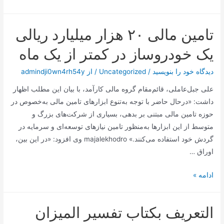
خارجی
(Off-
تامین مالی ۲۰ هزار میلیارد ریالی
Page
SEO)
یک خودروساز در کمتر از یک ماه
دیدگاه‌ خود را بنویسید
/
Uncategorized
/ از
admindji0wn4rh54y
علی جبل‌عاملی، قائم‌مقام گروه مالی کارآمد، با بیان این مطلب اظهار
داشت: «درحال ‌حاضر با توجه به‌تنوع ابزارهای تامین مالی به‌خصوص در
حوزه تامین مالی مبتنی بر بدهی، بسیاری از شرکت‌های بزرگ و
متوسط از این ابزارها به‌منظور تامین نیازهای توسعه‌ای و سرمایه در
گردش خود استفاده می‌کنند.» majalekhodro وی افزود: «در این بین،
اوراق …
تامین
ادامه »
مالی
۲۰
التعريف بكتاب تفسير الميزان
هزار