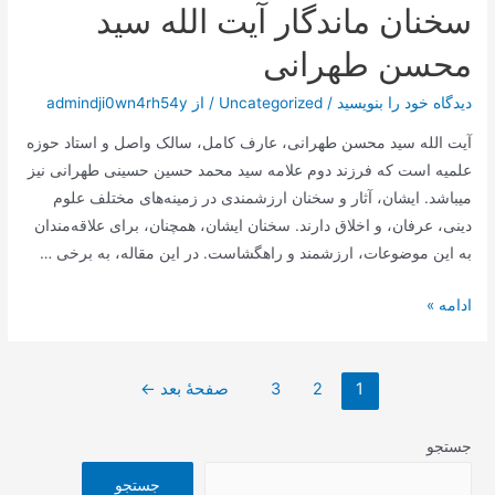
سخنان ماندگار آیت الله سید
الله
سید
محسن طهرانی
محسن
طهرانی
دیدگاه‌ خود را بنویسید
/
Uncategorized
/ از
admindji0wn4rh54y
آیت الله سید محسن طهرانی، عارف کامل، سالک واصل و استاد حوزه
علمیه است که فرزند دوم علامه سید محمد حسین حسینی طهرانی نیز
میباشد. ایشان، آثار و سخنان ارزشمندی در زمینه‌های مختلف علوم
دینی، عرفان، و اخلاق دارند. سخنان ایشان، همچنان، برای علاقه‌مندان
به این موضوعات، ارزشمند و راهگشاست. در این مقاله، به برخی …
سخنان
ادامه »
ماندگار
آیت
صفحه‌بندی
الله
1
2
3
صفحهٔ بعد
←
نوشته‌ها
سید
محسن
جستجو
طهرانی
جستجو