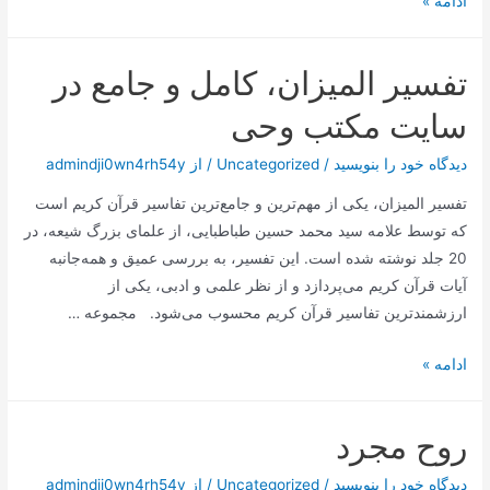
ادامه »
ابوحمزه
ثمالی
تفسیر المیزان، کامل و جامع در
چه
دعایی
سایت مکتب وحی
است؟
دیدگاه‌ خود را بنویسید
/
Uncategorized
/ از
admindji0wn4rh54y
تفسیر المیزان، یکی از مهم‌ترین و جامع‌ترین تفاسیر قرآن کریم است
که توسط علامه سید محمد حسین طباطبایی، از علمای بزرگ شیعه، در
20 جلد نوشته شده است. این تفسیر، به بررسی عمیق و همه‌جانبه
آیات قرآن کریم می‌پردازد و از نظر علمی و ادبی، یکی از
ارزشمندترین تفاسیر قرآن کریم محسوب می‌شود. مجموعه …
تفسیر
ادامه »
المیزان،
کامل
روح مجرد
و
جامع
دیدگاه‌ خود را بنویسید
/
Uncategorized
/ از
admindji0wn4rh54y