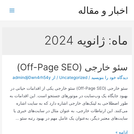
رش
اخبار و مقاله
ه
Main
حتوا
Menu
ماه:
ژانویه 2024
سئو خارجی (Off-Page SEO)
دیدگاه‌ خود را بنویسید
/
Uncategorized
/ از
admindji0wn4rh54y
سئو خارجی (Off-Page SEO) سئو خارجی یکی از اقدامات حیاتی در
بهبود جایگاه یک وب‌سایت در موتورهای جستجو است. این اقدامات به
طور اصطلاحی به لینک‌های خارجی اشاره دارد که به سایت اشاره
می‌کنند. این ارتباطات خارجی، به عنوان مثال در سایت‌های خبری یا
سایت‌های معتبر دیگر، به‌عنوان یک عامل مهم در بهبود رتبه سئو …
سئو
ادامه »