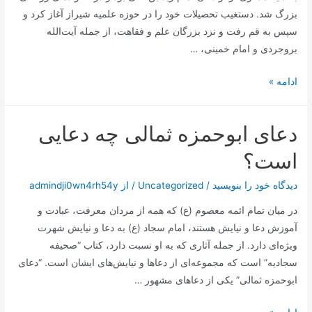
بزرگ شد. دستغیب تحصیلات خود را در حوزه علمیه شیراز آغاز کرد و
سپس به قم رفت و نزد بزرگان علم و فقاهت، از جمله آیت‌الله
بروجردی و امام خمینی، …
شهید
ادامه »
دستغیب
از
دعای ابوحمزه ثمالی چه دعایی
اهتمام
مرحوم
است؟
انصاری
به
دیدگاه‌ خود را بنویسید
/
Uncategorized
/ از
admindji0wn4rh54y
نماز
در میان تمام ائمه معصوم (ع) که همه از مردان معرفت، عبادت و
اول
آموزش دعا و نیایش هستند، امام سجاد (ع) به دعا و نیایش شهرت
وقت
ویژه‌ای دارد. از جمله آثاری که به او نسبت دارد، کتاب “صحیفه
سجادیه” است که مجموعه‌ای از دعاها و نیایش‌های ایشان است. “دعای
ابوحمزه ثمالی” یکی از دعاهای مشهور …
دعای