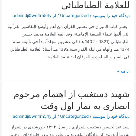
میلیارد
للعلامة الطباطبائي
ریالی
یک
دیدگاه‌ خود را بنویسید
/
Uncategorized
/ از
admindji0wn4rh54y
خودروساز
يعتبر كتاب الميزان في تفسير القرآن من أهم وأوسع التفاسير القرآنية
در
التي ألفها علماء الشيعة الإمامية، وقد ألفه العلامة محمد حسين
کمتر
الطباطبائي (1321 – 1402 هـ) في عشرين مجلداً، بدأ في تأليفه سنة
از
1374 هـ، وأنهاه في ليلة القدر سنة 1392 هـ. أستاذ العلامة الطباطبائي
یک
في السير و السلوك و العرفان لقد تتلمذ العلامة …
ماه
التعريف
ادامه »
بكتاب
تفسير
شهید دستغیب از اهتمام مرحوم
الميزان
للعلامة
انصاری به نماز اول وقت
الطباطبائي
دیدگاه‌ خود را بنویسید
/
Uncategorized
/ از
admindji0wn4rh54y
سید عبدالحسین دستغیب شیرازی در سال ۱۲۹۲ خورشیدی در شیراز
به دنیا آمد. وی از نوادگان امام زید بن علی بود و در خانواده‌ای روحانی