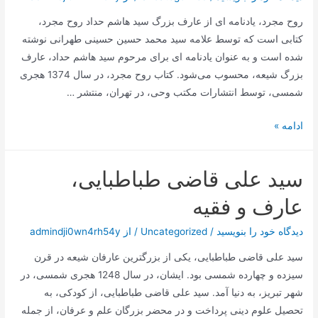
در
روح مجرد، یادنامه ای از عارف بزرگ سید هاشم حداد روح مجرد،
سایت
کتابی است که توسط علامه سید محمد حسین حسینی طهرانی نوشته
مکتب
شده است و به عنوان یادنامه ای برای مرحوم سید هاشم حداد، عارف
وحی
بزرگ شیعه، محسوب می‌شود. کتاب روح مجرد، در سال 1374 هجری
شمسی، توسط انتشارات مکتب وحی، در تهران، منتشر …
روح
ادامه »
مجرد
سید علی قاضی طباطبایی،
عارف و فقیه
دیدگاه‌ خود را بنویسید
/
Uncategorized
/ از
admindji0wn4rh54y
سید علی قاضی طباطبایی، یکی از بزرگترین عارفان شیعه در قرن
سیزده و چهارده شمسی بود. ایشان، در سال 1248 هجری شمسی، در
شهر تبریز، به دنیا آمد. سید علی قاضی طباطبایی، از کودکی، به
تحصیل علوم دینی پرداخت و در محضر بزرگان علم و عرفان، از جمله