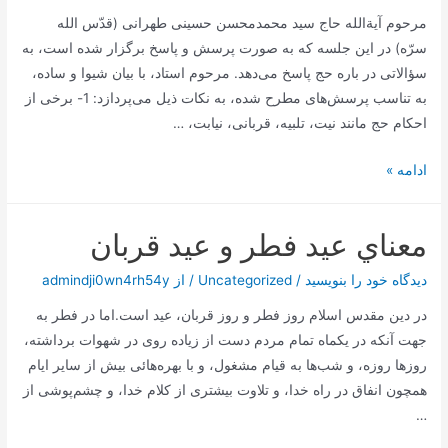
مرحوم آیةالله حاج سید محمدمحسن حسینی طهرانی (قدّس الله
سرّه) در این جلسه که به صورت پرسش و پاسخ برگزار شده است، به
سؤالاتی در باره حج پاسخ می‌دهد. مرحوم استاد، با بیان شیوا و ساده،
به تناسب پرسش‌های مطرح شده، به نکات ذیل می‌پردازد: 1- برخی از
احکام حج مانند نیت، تلبیه، قربانی، نیابت، …
پرسش
ادامه »
و
پاسخ
معناي‌ عيد فطر و عيد قربان
راجع
به
دیدگاه‌ خود را بنویسید
/
Uncategorized
/ از
admindji0wn4rh54y
اسرار
در دين مقدس اسلام روز فطر و روز قربان، عيد است.اما در فطر به
و
جهت‌ آنکه در يکماه تمام مردم دست از زياده‌ روى در شهوات برداشته،
احکام
روزها روزه، و شب‌ها به قيام مشغول، و با بهره‌هائى بيش از ساير ايام
حج
همچون انفاق در راه خدا، و تلاوت بيشترى از کلام خدا، و چشم‌پوشى از
…