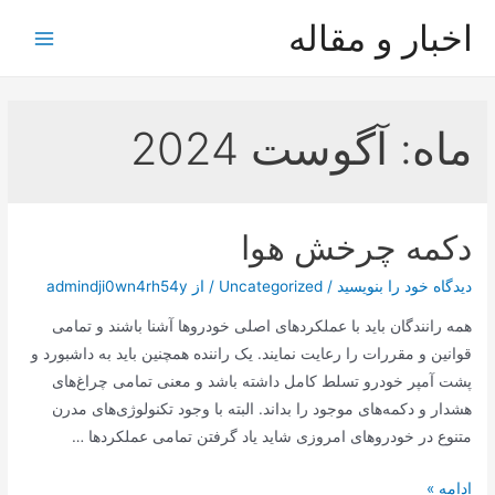
رش
اخبار و مقاله
ه
Main
حتوا
Menu
ماه:
آگوست 2024
دکمه چرخش هوا
دیدگاه‌ خود را بنویسید
/
Uncategorized
/ از
admindji0wn4rh54y
همه رانندگان باید با عملکردهای اصلی خودروها آشنا باشند و تمامی
قوانین و مقررات را رعایت نمایند. یک راننده همچنین باید به داشبورد و
پشت آمپر خودرو تسلط کامل داشته باشد و معنی تمامی چراغ‌های
هشدار و دکمه‌های موجود را بداند. البته با وجود تکنولوژی‌های مدرن
متنوع در خودروهای امروزی شاید یاد گرفتن تمامی عملکردها …
دکمه
ادامه »