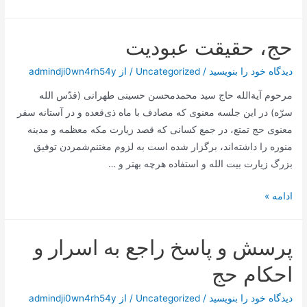
چرخش
هوا
حج، حقیقت عبودیت
دیدگاه‌ خود را بنویسید
/
Uncategorized
/ از
admindji0wn4rh54y
مرحوم آیةالله حاج سید محمدمحسن حسینی طهرانی (قدّس الله
سرّه) در این جلسه معنوی که مصادف با ماه ذی‌قعده و در آستانه سفر
معنوی حج تمتع، در جمع کسانی که قصد زیارت مکه معظمه و مدینه
منوره را داشته‌اند، برگزار شده است به لزوم مغتنم‌شمردن توفیق
بزرگ زیارت بیت الله و استفاده هرچه بهتر و …
حج،
ادامه »
حقیقت
عبودیت
پرسش و پاسخ راجع به اسرار و
احکام حج
دیدگاه‌ خود را بنویسید
/
Uncategorized
/ از
admindji0wn4rh54y