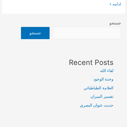
معناي‌
ادامه »
عيد
فطر
جستجو
و
عيد
جستجو
قربان
Recent Posts
لقاء الله
وحدة الوجود
العلامة الطباطبائي
تفسير الميزان
حديث عنوان البصري