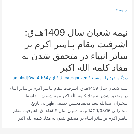
اولین
ادامه »
تصاویر
از
نیمه شعبان سال 1409هـ.ق:
نسل
جدید
اشرفیت مقام پیامبر اكرم بر
چری
سائر انبیاء در متحقق شدن به
تیگو
7
مفاد كلمه الله اكبر
منتشر
شد
دیدگاه‌ خود را بنویسید
/
Uncategorized
/ از
admindji0wn4rh54y
نیمه شعبان سال 1409هـ.ق: اشرفیت مقام پیامبر اكرم بر سائر انبیاء
در متحقق شدن به مفاد كلمه اللَه اكبر نیمه شعبان – جلسه1
سخنران آیت‌اللَه سید محمدمحسن حسینی طهرانی تاریخ
سخنرانی 1409/08/16 نیمه شعبان سال 1409هـ.ق: اشرفیت مقام
پیامبر اكرم بر سائر انبیاء در متحقق شدن به مفاد كلمه الله اكبر