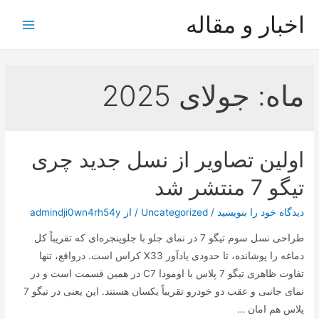
رش
اخبار و مقاله
ه
Main
حتوا
Menu
ماه:
جولای 2025
اولین تصاویر از نسل جدید چری
تیگو 7 منتشر شد
دیدگاه‌ خود را بنویسید
/
Uncategorized
/ از
admindji0wn4rh54y
طراحی نسل سوم تیگو 7 در نمای جلو با جلوپنجره‌ای که تقریباً کل
دماغه را پوشانده، تا حدودی یادآور X33 کراس است. درواقع، تنها
تفاوت ظاهری تیگو 7 پلاس با اومودا C7 در همین قسمت است و در
نمای جانبی و عقب دو خودرو تقریباً یکسان هستند. این یعنی در تیگو 7
پلاس هم امان …