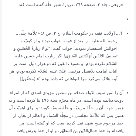
حروفی، جلد ٢، صفحه ٢٦٩، دربارۀ شهر حلّه گفته است که:
ـ [
ولایت فقیه در حکومت اسلام
، ج ٣، ص ٨: «علاّمۀ حِلّی ـ
رحمة الله علیه ـ را بعد از فوت، خواب دیدند و از کیفیّت
احوالش استفسار نمودند، جواب گفت:
”لَو لا زِیارَةُ الحُسَینِ وَ
تَصنِیفُ الالفَینِ لَهَلَکَتنِی الفَتاوَی!
اگر زیارت امام حسین علیه
السّلام نکرده بودم، و تصنیف
الفَین
که دو هزار دلیل است بر
اثبات امامت بلافصل مرتضی علیّ علیه السّلام نکرده بودم، هر
آینه هلاک می‌کرد مرا فتواهائی که داده بودم.“» (محقّق)]
آن را امیر سیف‌الدّوله صدقة بن منصور مزیدی اسدی که از امراء
دولت دیالمه بوده است، در ماه محرّم سنۀ ٤٩٥ بنا کرده است و به
همین جهت آن را حلّۀ مزیدیّه و حلّۀ سیفیّه گویند؛ و برای اهمیّت آن
همین بس که علاّمۀ مجلسی در مجلّد السّماء و العالم از بحار، از
خط مرحوم شیخ شهید نقل کرده است که او گفته است: من
یافته‌ام به خط جمال‌الدّین بن المطهّر، و او از خط پدرش یافته