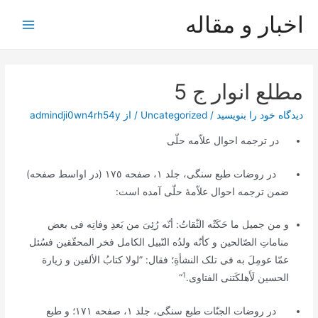
رش
اخبار و مقاله
ه
Main
حتوا
Menu
مطلع انوار ج 5
دیدگاه‌ خود را بنویسید
/
Uncategorized
/ از
admindji0wn4rh54y
در ترجمه احوال علاّمه حلّی
در
روضات
طبع سنگی، جلد ١، صفحه ١٧٥ (در اواسط صفحه)
ضمن ترجمه احوال علاّمۀ حلّی آمده است:
و من جمیل ما حَکَتْه الثّقاتُ: أنّه رُئِیَ من بَعدِ وفاتِه فی بعض
مناماتِ الصّالحین و کأنّه ولدُه النّبیل الکامل فخر المحقّقین فسُئل
عمّا عومِلَ به فی تلک النشأةِ؛ فقال: ”لولا کتابُ الألفین و زیارة
1
الحسین لَأَهلکَتنی الفتاوی.
“
در
روضات الجنّات
طبع سنگی، جلد ١، صفحه ١٧١؛ و طبع