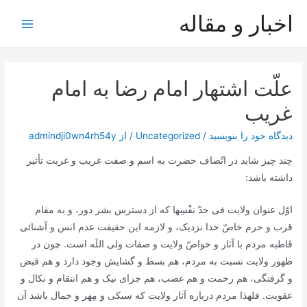
رش
اخبار و مقاله
ه
Main
حتوا
Menu
علّت اشتهار امام رضا به امام
غريب
دیدگاه‌ خود را بنویسید
/
Uncategorized
/ از
admindji0wn4rh54y
چند چیز شاید در اتّصاف حضرت به اسم و صفت غریب و غربت تأثیر
داشته باشد:
اوّل عنوان ولایت فی حدّ نفْسِها که از دسترس بشر دور، و به مقام
قرب و حرم خاصّ خدا نزدیک، و لازمه این حقیقت عدم انس و آشنائی
قاطبه مردم با آثار و خواصّ ولایت و صفات ولی اللَه است. چون در
ظهور ولایت نسبت به مردم، هم بسط و گشایش وجود دارد و هم قبض
و گرفتگی، هم رحمت و هم غضب، هم جزای نیک و هم انتقام و نکال و
عقوبت. فلهذا مردم درباره آثار ولایت که سبکی و مِهر و جمال باشد آن