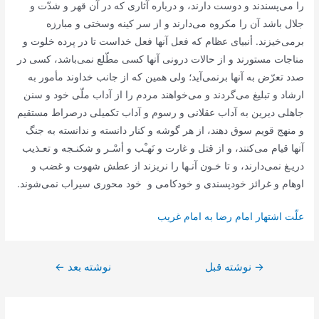
را می‌پسندند و دوست دارند، و درباره آثاری که در آن قهر و شدّت و
جلال باشد آن را مکروه می‌دارند و از سر کینه وسختی و مبارزه
برمی‌خیزند. أنبیای عظام که فعل آنها فعل خداست تا در پرده خلوت و
مناجات مستورند و از حالات درونی آنها کسی مطّلع نمی‌باشد، کسی در
صدد تعرّض به آنها برنمی‌آید؛ ولی همین که از جانب خداوند مأمور به
ارشاد و تبلیغ می‌گردند و می‌خواهند مردم را از آداب ملّی خود و سنن
جاهلی دیرین به آداب عقلانی و رسوم و آداب تکمیلی درصراط مستقیم
و منهج قویم سوق دهند، از هر گوشه و کنار دانسته و ندانسته به جنگ
آنها قیام می‌کنند، و از قتل و غارت و نَهـْب و أسْـر و شکنـجه و تعـذیب
دریـغ نمی‌دارند، و تا خـون آنـها را نریزند از عطش شهوت و غضب و
اوهام و غرائز خودپسندی و خودکامی‌ و خود محوری سیراب نمی‌شوند.
علّت اشتهار امام رضا به امام غريب
راهبری
→
نوشته قبل
نوشته بعد
←
نوشته