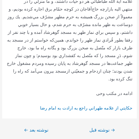
علامه آية اللَه طباطبائي هر دو حيات داشتند، و ما منزلي را در
منتهي اليه بازارچه حاج‌آقا‌جان در كوچه حمّام برق اجاره كرده بوديم، و
معمولاً از صحن بزرگ هميشه به حرم مطهر مشرّف مي‌شديم. يك روز
دوساعت به ظهر مانده مشرّف به حرم شدم، و حال بسيار خوبي
داشتم، و سپس براي نماز ظهر به مسجد گوهرشاد آمده و با چند نفر از
رفقا بطور فُرادي نماز ظهر را خواندم، همين‌كه خواستم از در مسجد به
طرف بازار كه متّصل به صحن بزرگ بود و يگانه راه ما بود، خارج
شوم، دَرِ مسجد را كه متّصل به كفشداري بود بوسيدم؛ و چون نماز
ظهر جماعت‌ها در مسجد گوهرشاد به پايان رسيده ومردم مشغول خارج
شدن بودند؛ چنان ازدحام و جمعيّتي ازمسجد بيرون مي‌آمد كه راه را
تنگ كرده بود.
ادامه در مکتب وحی
حكايتي از علامه طهراني راجع به ارادت به امام رضا
راهبری
→
نوشته قبل
نوشته بعد
←
نوشته