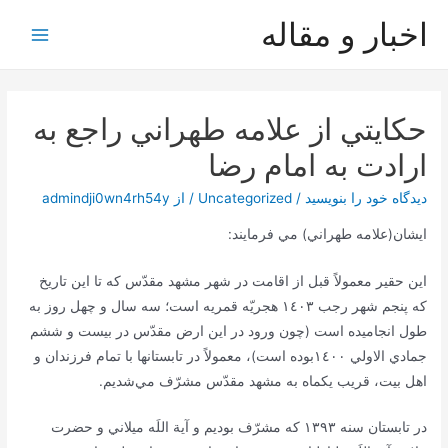
رش
اخبار و مقاله
ه
Main
حتوا
Menu
حكايتي از علامه طهراني راجع به
ارادت به امام رضا
دیدگاه‌ خود را بنویسید
/
Uncategorized
/ از
admindji0wn4rh54y
ايشان(علامه طهراني) مي فرمايند:
اين حقير معمولاً قبل از اقامت در شهر مشهد مقدّس كه تا اين تاريخ
كه پنجم شهر رجب ١٤٠٣ هجريّه قمريه است؛ سه سال و چهل روز به
طول انجاميده است (چون ورود در اين ارض مقدّس در بيست و ششم
جمادي الاولي ١٤٠٠بوده است)، معمولاً در تابستانها با تمام فرزندان و
اهل بيت، قريب يكماه به مشهد مقدّس مشرّف مي‌شديم.
در تابستان سنه ١٣٩٣ كه مشرّف بوديم و آية اللَه ميلاني و حضرت