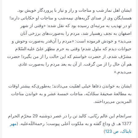
ایشان اهل نماز شب و مناجات و راز و نیاز با پروردگار خویش بود.
همسایگان وی از صدای گریه‌های نیمه‌شب و مناجات او حکایاتی دارند!
او در تهذیب به مرتبه‌ای رسیده بود که نقل شده: «وقتی از شهر
اصفهان به نجف رهسپار شد، مردم را به‌صورت‌های برزخی آنان
می‌دید» و خودش فرموده است: «مردم را آن‌قدر به‌صورت وحوش و
حیوانات دیدم که ملول شدم! وقتی به حرم مطهّر علیّ علیه السّلام
مشرّف شدم، از حضرت خواستم که این حالت را از من بگیرد! حضرت
هم آن حال را از من گرفت. از آن به بعد مردم را به‌صورت عادی
می‌دیدم.»
ایشان به خواندن دعاها خیلی اهمّیت می‌دادند؛ به‌طوری‌که بیشتر اوقات
به مطالعۀ صحیفۀ سجّادیّه، مناجات خمسة عشر و به خواندن مناجات
المریدین می‌پرداختند.
سرانجام این عالم ربّانی، کالبد تن را در عصر دوشنبه 29 محرّم الحرام
1377 ه‍ـ. ق وداع گفته و به ملکوت اَعلی پیوست؛ رحمة‌اللَه‌علیه. (
مهر
تابناک، ص 123
)