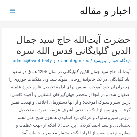
رش
اخبار و مقاله
ه
Main
حتوا
Menu
حضرت آيت‌الله حاج سید جمال
الدین گلپایگانی قدس الله سره
دیدگاه‌ خود را بنویسید
/
Uncategorized
/ از
admindji0wn4rh54y
آیت‌اللَه حاج سید جمال الدّین گلپایگانی در سال 1295 ه‍ـ. ق در سعید
آباد گلپایگان، در یک خانوادۀ روحانی متولّد شد. وی مقدّمات حوزوی را
نزد برادران خود آموخت. سپس برای ادامۀ تحصیل عازم حوزۀ علمیۀ
اصفهان شد؛ و در آنجا از محضر جهان‌گیرخان قشقایی و آخوند کاشی،
درس سیر و سلوک آموخت؛ و از آنها دستورهای اخلاقی و تهذیب نفس
گرفت. وی پس از اینکه به نجف أشرف عزیمت نمود، به تحصیل
دروس سیر و سلوک و عرفان نزد اساتیدی همچون شیخ علی‌محمد
نجف‌آبادی و سید احمد کربلایی پرداخت؛ تا اینکه از جهت عظمت و
مقام و تهذیب نفس از افراد انگشت‌شمار معاصر به‌حساب آمد.