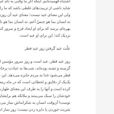
اشتباه فهمیده‌ایم. اینکه اگر ما وقتی به نام ع
شاید ناشی از تربیت‌های غلطی باشد که ما را د
ولی این معنای عید نیست؛ معنای عید آن روزی
نه
انسان بما هو جنسٌ أعم
، نه
انسان بما هو ن
بهره‌ای برسد که برای او ایجاد فرح و سرور کند،
نزدیک کند؛ این برای او عید است.
علّت عید گرفتن روز عید فطر
روز عید فطر، عید است و روز سرور مؤمنین است
گرسنه و تشنه بوده‌اند، شب‌ها به عبادت برخاسته‌
فطر می‌شود خدا به مردم جایزه می‌دهد. این
یک‌یک از دقایق و لحظاتی است که در ماه رمض
کرده است و آنها را به طرف این معنای طهارت
خودشان را سبک می‌بینند و ملائکه هم برایشان 
توست! آن‌وقت انسان به شکرانه‌اش نماز می‌خ
شربت خوردن یا دایره زدن نیست؛ روز نماز اس