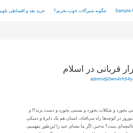
Sample 
چگونه شیرآلات خوب بخریم؟
خرید نقد و اقساطی تلویز
ر قربانی در اسلام
admindji0wn4rh54y
ی بخورد و شکلات بخورد و بستنی بخورد و دست بزند؟! و
نوروز در کوچه‌ها راه می‌افتاد، انسان هم یک دایرۀ و دمبکی
قالیچه‌ای ببندد؟ نه‌خیر، اگر ما معنای عید را این‌طور بفهمیم،