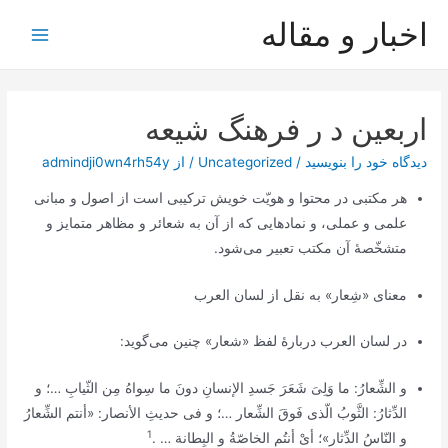
رش
اخبار و مقاله
ه
Main
حتوا
Menu
اربعین د ر فرهنگ شیعه
دیدگاه‌ خود را بنویسید
/
Uncategorized
/ از
admindji0wn4rh54y
هر مکتبی در محتوا و هویّت خویش ترکیبی است از اصول و مبانی
علمی و عملی، و نمادهایی که از آن به شعائر و مظاهر متمایز و
متشخّصۀ آن مکتب تعبیر می‌شود.
معنای «شِعار» به نقل از
لسان العرب
در
لسان العرب
دربارۀ لفظ «شعار» چنین می‌گوید:
و الشِّعارُ: ما وَلِیَ شَعَرَ جَسدِ الإنسانِ دونَ ما سِواهُ مِن الثّیابِ …؛ و
الدِّثارُ: الثَّوبُ الّذی فَوقَ الشِّعار …؛ و فی حدیثِ الأنصار: «أنتم الشِّعارُ
1
و النّاسُ الدِّثار»؛ أیْ أنتُم الخاصّةُ و البِطانة
… .