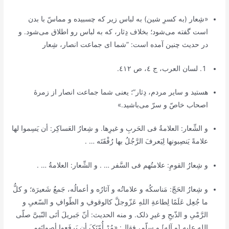
«شِعار (به کسرِ شین) به لباس زیر که چسبیده و مماسّ با بدن
است گفته می‌شود؛ بخلاف دِثار، که به لباس رو اطلاق می‌شود. و
در حدیث چنین آمده است: ”شما ای جماعت انصار، شِعار
لسان العرب
، ج ٤، ص ٤١٢.
هستید و سایر مردم، دِثار“؛ یعنی شما جماعت انصار از زمرۀ
اصحاب خاصّ و سرّ می‌باشید.»
و الشِّعار: العلامةُ فی الحَربِ و غیرِها. و شِعارُ العَساکِر: أن یَسِموا لها
علامةً یَنصِبونها لِیَعرفَ الرَّجُلُ بها رُفْقَتَه … .‌
و شِعارُ القومِ: علامتُهم فی السَّفر … . و الشِّعار: العلامةُ … .
و شِعارُ الحَجّ: مَناسکُه و علاماتُه و آثارُه و أعمالُه، جَمعُ شَعیرَة؛ و کلُّ
ما جُعِل عَلَمًا لِطاعةِ اللهِ عَزّوجلَّ کالوقوفِ و الطّوافِ و السّعیِ و
الرَّمْیِ و الذّبحِ و غیرِ ذلک. و منه الحدیث: أنّ جَبریلَ أتَی النّبیَّ صلّی
الله علیه [و آله] و سلّم، فقال: «مُرْ أُمّتَکَ أن یَرفَعوا أصواتَهم