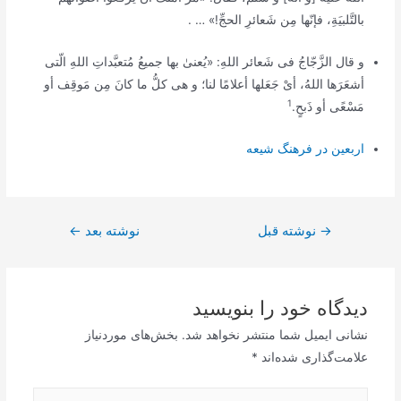
بالتَّلبیَةِ،‌ فإنّها مِن شَعائرِ الحجِّ!» … .
و قال الزَّجّاجُ فی شَعائر اللهِ: «یُعنیٰ بها جمیعُ مُتعبَّداتِ اللهِ الّتی
أشعَرَها اللهُ، أیْ جَعَلها أعلامًا لنا؛ و هی کلُّ ما کانَ مِن مَوقِف أو
1
مَسْعًی أو ذَبحٍ
.
اربعین در فرهنگ شیعه
راهبری
→
نوشته قبل
نوشته بعد
←
نوشته
دیدگاه‌ خود را بنویسید
نشانی ایمیل شما منتشر نخواهد شد.
بخش‌های موردنیاز
علامت‌گذاری شده‌اند
*
اینجا