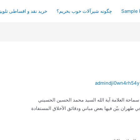
Sample 
چگونه شیرآلات خوب بخریم؟
خرید نقد و اقساطی تلویز
admindji0wn4rh54y
سماحة العلامة آية الله السيد محمد الحسين الحسيني
 طهران بيّن فيها بعض مباني ودقائق الأخلاق المستفادة