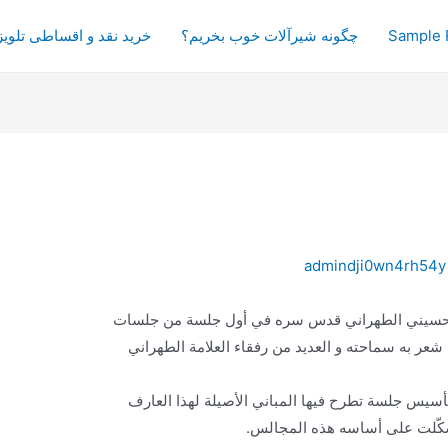
Sample 
چگونه شیرآلات خوب بخریم؟
خرید نقد و اقساطی تلویز
admindji0wn4rh54y
الحسيني الطهراني قدس سره في أول جلسة من جلسات
ر به سماحته و العديد من رفقاء العلامة الطهراني
تأسيس جلسة تطرح فيها المباني الأصيلة لهذا العارف
 تشكّلت على أساسه هذه المجالس.