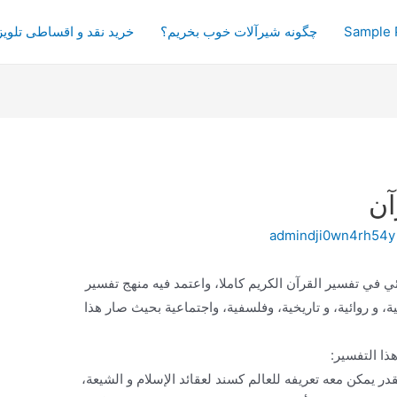
Sample 
چگونه شیرآلات خوب بخریم؟
خرید نقد و اقساطی تلویز
آن
admindji0wn4rh54y
ئي في تفسير القرآن الكريم كاملا، واعتمد فيه منهج تفسير
مية، و روائية، و تاريخية، وفلسفية، واجتماعية بحيث صار هذا
ا التفسير:
قدر يمكن معه تعريفه للعالم كسند لعقائد الإسلام و الشيعة،