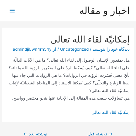
رش
اخبار و مقاله
ه
Main
حتوا
Menu
إمكانيّة لقاء الله تعالى
دیدگاه‌ خود را بنویسید
/
Uncategorized
/ از
admindji0wn4rh54y
هل بمقدور الإنسان الوصول إلى لقاء الله تعالى؟ ما هي الآيات الدالّة
على لقاء الله تعالى؟ كيف يُمكننا الردّ على المنكرين لرؤية الله ولقائه؟
بأيّ معنى فُسّرت الرؤية في الروايات؟ ما هي الروايات التي جاء فيها
لفظ الزيارة والتجلّي؟ كيف يُمكننا الاستناد إلى المناجاة الشعبانيّة لإثبات
إمكانيّة لقاء الله تعالى؟
هي تساؤلات سعت هذه المقالة إلى الإجابة عنها بنحو مختصر وواضح.
إمكانيّة لقاء الله تعالى
راهبری
→
نوشته قبل
نوشته بعد
←