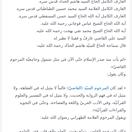
العارف الكامل الحاج السيد هاشم الحداد قدس سره.
العارف الكامل العلامة السيد محمد حسين الطباطبائي قدس سره.
العارف الكامل آية الله الحاج السيد حسن المسقطي قدس سره.
آية الله الحاج الشيخ عباس قوچاني رحمة الله عليه.
آية الله الحاج الشيخ محمد تقي بهجت رحمة الله عليه.
السيد علي القاضي عارفٌ و فقيهٌ لا ‌نظير له
قال سماحة الحاجّ السيّد هاشم الحدّاد رحمة الله عليه:
«لم يأت منذ صدر الإسلام حتّى الآن في مثل شمول وجامعيّة المرحوم
القاضيّ».
وكان يقول:
« لقد كان
المرحوم السيّد (القاضيّ
) عالماً لا مثيل له في الفقاهة، ولا
مثيل له في فهم الرواية والحديث، ولا مثيل له في التفسير والعلوم
القرآنيّة، وفي الأدب العربيّ واللغة والفصاحة، وحتّى في التجويد
والقراءات القرآنيّة».
ويقول المرحوم العلامة الطهراني رضوان الله عليه:
«كان المرحوم القاضي يتمتّع بجنبتي العلم والعرفان، ففي العلوم