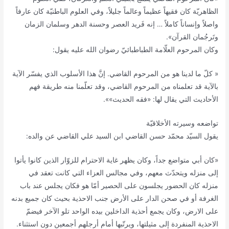
الظاهريّة كان فقيهاً عظيماً وعالماً جليلاً، وفي العلوم الباطنيّة كان عارفاً
واصلاً وإنساناً كاملاً … إنه فَريد العصر وحسنة الدهر وسلمان الزمان
وتَرجُمان القرآن».
وكان المرحوم العلّامة الطباطبائيّ رضوان الله عليه يقول:
« كلّ ما لدينا هو من المرحوم القاضي. إنَّ هذا الأسلوب الذي يفسّر الآية
بالآية قد تعلمناه من المرحوم القاضي، وقد تعلّمنا منه طريقة فهم
الأحاديث التي يقال لها: «فقه الحديث»».
تواضعه وسيرته الأخلاقيّة
يقول السيّد محمّد حسن القاضي ابن السيد علي القاضي عن والده:
«كان أبي متواضع جداً، وكان يظهر غاية الاحترام للزوّار الذين كانوا يأتوا
إلى منزله ويتحدّث معهم، وفي مجالس العزاء التي كانت تعقد في
منزله كان الحضور يجلسون على الحصير أمّا هو فكان يجلس عند باب
الغرفة أو في صحن الدار على الأرض جنب الاحذية بحيث كان جميع بدنه
على الارض، وكان يجمع أحذية الداخلين بيده الواحد تلو الآخر فيضمّ
الاحذية المنفردة إلى مثيلتها، ويرتّبها أمام أرجلهم أجمعين دون استثناء.