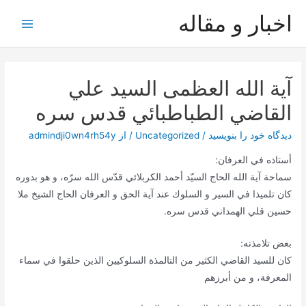
رش
اخبار و مقاله
ه
Main
حتوا
Menu
آية الله العظمى السيد علي
القاضي الطباطبائي قدس سره
دیدگاه‌ خود را بنویسید
/
Uncategorized
/ از
admindji0wn4rh54y
أستاذه في العرفان:
سماحة آية ‌الله الحاج السيّد أحمد الكربلائي قدّس الله سرّه، و هو بدوره
كان تلميذا في السير و السلوك عند آية الحق و العرفان الحاج الشيخ ملا
حسين قلي الهمداني قدس سره.
بعض تلامذته:
كان للسيد القاضي الكثير من التالمذة السلوكيين الذين حلقوا في سماء
المعرفة، و من أبرزهم