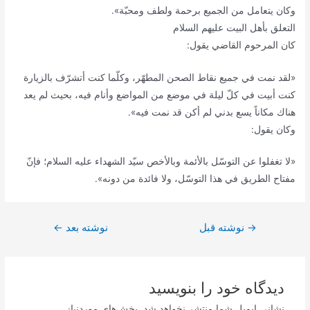
وكان يتعامل من الجميع برحمة ولطف ومحبّة».
التعلق بأهل البيت عليهم السلام
كان المرحوم القاضي يقول:
«لقد نمت في جميع نقاط الصحن المطهّر، وكلّما كنت أتشرّف بالزيارة
كنت أبيت في كلّ ليلة في موضع من المواضع وأنام فيه، بحيث لم يعد
هناك مكاناً يسع بدني لم أكن قد نمت فيه».
وكان يقول:
«لا تغفلوا عن التوسّل بالأئمة وبالأخص سيّد الشهداء عليه السلام؛ فإنّ
مفتاح الطريق في هذا التوسّل، ولا فائدة من دونه».
راهبری
→
نوشته قبل
نوشته بعد
←
نوشته
دیدگاه‌ خود را بنویسید
نشانی ایمیل شما منتشر نخواهد شد.
بخش‌های موردنیاز