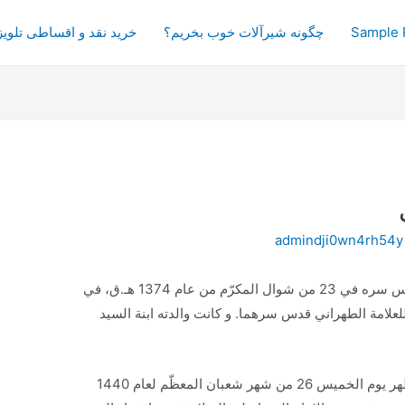
Sample 
چگونه شیرآلات خوب بخریم؟
خرید نقد و اقساطی تلویز
admindji0wn4rh54y
ولد السيد محمد محسن الطهراني قدس سره في 23 من شوال ‌المكرّم من عام 1374 هـ.ق، في
علامة الطهراني قدس سرهما. و كانت والدته ابنة السيد
ظهر يوم الخميس 26 من شهر شعبان ‌المعظّم لعام 1440