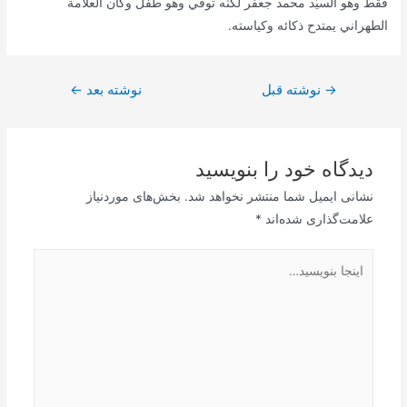
فقط وهو السيّد محمد جعفر لكنّه توفّي وهو طفل وكان العلّامة
الطهراني يمتدح ذكائه وكياسته.
راهبری
→
نوشته قبل
نوشته بعد
←
نوشته
دیدگاه‌ خود را بنویسید
نشانی ایمیل شما منتشر نخواهد شد.
بخش‌های موردنیاز
علامت‌گذاری شده‌اند
*
اینجا
بنویسید…