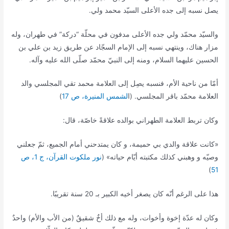
يصل نسبه إلى جده الأعلى السيّد محمد ولي.
والسيّد محمّد ولي جده الأعلى مدفون في محلّة “دركة” في طهران، وله
مزار هناك، وينتهي نسبه إلى الإمام السجّاد عن طريق زيد بن علي بن
الحسين عليهما السلام، ومنه إلى النبيّ محمّد صلّى الله عليه وآله.
أمّا من ناحية الأم، فنسبه يصِل إلى العلامة محمد تقي المجلسي والد
العلامة محمّد باقر المجلسي. (ا
لشمس المنيرة، ص 17
)
وكان تربط العلامة الطهراني بوالده علاقةً خاصّة، قال:
«كانت علاقة والدي بي حميمة، و كان يمتدحني أمام الجميع، ثمّ جعلني
وصيّه و وهبني كذلك مكتبته أيّام حياته» (
نور ملكوت القرآن، ج 1، ص
)
51
هذا على الرغم أنّه كان يصغر أخيه الكبير بـ 20 سنة تقريبًا.
وكان له عدّة إخوة وأخوات، وله مع ذلك أخٌ شقيقٌ (من الأب والأم) واحدٌ