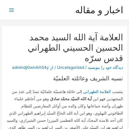
رش
اخبار و مقاله
ه
Main
حتوا
Menu
العلامة آیة الله السيد محمد
الحسين الحسيني الطهراني
قدس سرّه
دیدگاه‌ خود را بنویسید
/
Uncategorized
/ از
admindji0wn4rh54y
نسبه الشريف وعائلته العلميّة
ينتسب
العلامة الطهراني
إلى عائلة هاشميّة علمائيّة تمتدّ إلى عدد من
المجتهدين فهو ابن
آية الله السيّد محمّد صادق
وهو من أعاظم علماء
طهران وأئمة جماعاتها وكان والده من أوائل المعارضين للنظام
الطاغوتي البهلوي، وهو ابن آية الله الحاجّ السيّد إبراهيم الطهراني الذي
كان أحد تلامذة المجدّد آية الله العظمى الميرزا حسن الشيرازي، والسيد
إبراهيم هو ابن السيّد علي الأصغر بن المير إبراهيم بن المير طاهر الذي