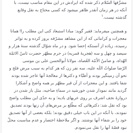
مشرِّفها السّلام‌ ذکر شده‌ که‌ ایرادش‌ در این‌ مقام‌ مناسب‌ نیست‌، با
آنکه‌ در هر زمان‌ آنقدر ظاهر میشود که‌ کسی‌ محتاج‌ به‌ نقل‌ وقایع‌
1
گذشته‌ نیست‌.
و همچنین‌ میفرماید: فقیر گوید: مبادا استبعاد کنی‌ این‌ مطلب‌ را! همانا
معجزات‌ و کراماتی‌ که‌ از این‌ مشاهد مشرّفه‌ بروز کرده‌ و به‌ تواتر
رسیده‌، زیاده‌ از آنستکه‌ إحصا شود. و در ماه‌ شوّال‌ گذشته‌ سنۀ هزار و
سیصد و چهل‌ و سه‌ (هجریۀ قمریه‌) در حرم‌ مطهّر حضرت‌ ثامنُ الائمّة‌
الهُداة‌، و ضامنُ الاُمّة‌ العُصاة‌، مولانا أبوالحسن‌ علی بن‌ موسی‌
الرّضا صلواتُ اللَه‌ علیه‌، سه‌ نفر زن‌ که‌ هر کدام‌ به‌ سبب‌ مرض‌ فلج‌ و
نحو آن‌ زمینگیر بودند و أطبّاء و دکترها از معالجۀ آنها عاجز شده‌ بودند
شفا یافتند. و این‌ معجزات‌ از آن‌ قبر مطهّر بر همه‌ واضح‌ و آشکارا
گردید مانند نمودار شدن‌ خورشید در سماءِ صاحیه‌، مثل‌ باز شدن‌ در
دروازۀ نجف‌ اشرف‌ بر روی‌ عربهای‌ بادیه‌؛ و به‌ حدّی‌ این‌ مطلب‌ واضح‌
بود که‌ نقل‌ شد: دکترهائی‌ که‌ مطّلع‌ بر مرض‌های‌ آن‌ زنها بودند تصدیق‌
نمودند، با آنکه‌ در این‌ باب‌ خیلی‌ دقیق‌ بودند؛ بلکه‌ بعضی‌ از آنها تصدیق‌
خود را بر شفاء آنها نوشتند. و اگر ملاحظۀ اختصار و عدم‌ مناسبت‌ محلّ
نبود قصّۀ آنها را نقل‌ می‌نمودم‌.