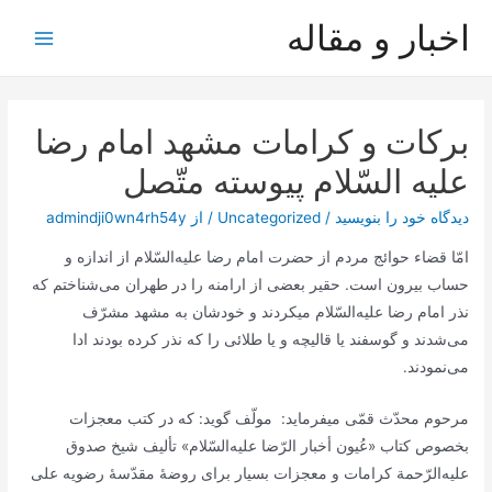
رش
اخبار و مقاله
ه
Main
حتوا
Menu
بركات‌ و كرامات‌ مشهد امام‌ رضا
عليه‌ السّلام‌ پيوسته‌ متّصل‌
دیدگاه‌ خود را بنویسید
/
Uncategorized
/ از
admindji0wn4rh54y
امّا قضاء حوائج‌ مردم‌ از حضرت‌ امام‌ رضا علیه‌السّلام‌ از اندازه‌ و
حساب‌ بیرون‌ است‌. حقیر بعضی‌ از ارامنه‌ را در طهران‌ می‌شناختم‌ که‌
نذر امام‌ رضا علیه‌السّلام‌ میکردند و خودشان‌ به‌ مشهد مشرّف‌
می‌شدند و گوسفند یا قالیچه‌ و یا طلائی‌ را که‌ نذر کرده‌ بودند ادا
می‌نمودند.
مرحوم‌ محدّث‌ قمّی‌ میفرماید: ‎ مولّف‌ گوید: که‌ در کتب‌ معجزات‌
بخصوص‌ کتاب‌ «عُیون‌ أخبار الرّضا علیه‌السّلام‌» تألیف‌ شیخ‌ صدوق‌
علیه‌الرّحمة‌ کرامات‌ و معجزات‌ بسیار برای‌ روضۀ مقدّسۀ رضویه‌ علی‌