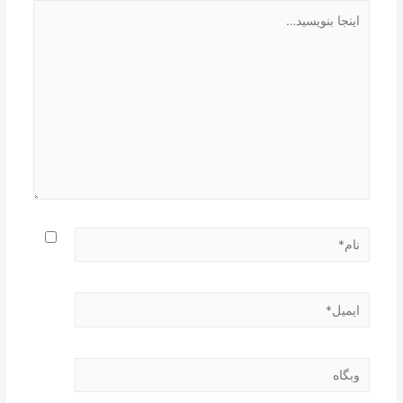
اینجا
بنویسید…
نام*
ایمیل*
وبگاه