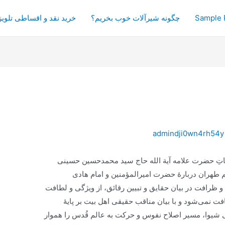
Sample 
چگونه شیرآلات خوب بخریم؟
خرید نقد و اقساطی تلویز
admindji0wn4rh54y
ناتِ حضرت علامه آیة الله حاج سید محمد‌حسین حسینی
 طهران دربارۀ حضرت امیرالمؤمنین و امام هادی
ت و ظرافت در بیان حقایق و تبیین رقائق، از ویژگی و لطافت
 نمی‌شود و با بیان مناقب حقیقی اهل بیت بر پایۀ
نی شیوا، مسیر اصلاح نفوس و حرکت به عالم قُدس را هموار