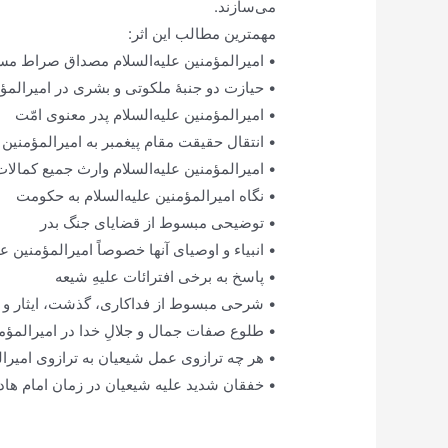
می‌سازند.
مهمترین مطالب این اثر:
• امیرالمؤمنین علیه‌السلام مصداق صراط مس
• حیازت دو جنبۀ ملکوتی و بشری در امیرالمؤم
• امیرالمؤمنین علیه‌السلام پدر معنوی امّت
• انتقال حقیقت مقام پیغمبر به امیرالمؤمنین ع
• امیرالمؤمنین علیه‌السلام وارث جمیع کمالا
• نگاه امیرالمؤمنین علیه‌السلام به حکومت
• توضیحی مبسوط از قضایای جنگ بدر
• انبیاء و اوصیای آنها خصوصاً امیرالمؤمنین 
• پاسخ به برخی افترائات علیهِ شیعه
• شرحی مبسوط از فداکاری‌، گذشت، ایثار و عد
• طلوع صفات جمال و جلالِ خدا در امیرالمؤمن
• هر چه ترازوی عمل شیعیان به ترازوی امیرالم
• خفقان شدید علیه شیعیان در زمان امام هادی‌