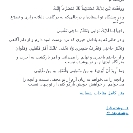
وَوَقَفْتُ بَيْنَ يَدَيْكَ مُسْتَكِيناً لَكَ مُتَضَرِّعاً إِلَيْكَ
و در پیشگاه تو ایستاده‌ام درحالی‌که به درگاهت ذلیلانه زاری و تضرّع
می‌کنم
راجِياً لِمَا لَدَيْكَ ثَوَابِي وَتَعْلَمُ ما فِي نَفْسِي
و در حالی‌که به پاداش خیری که نزد توست امید دارم و از دلم آگاهی
وَتَخْبُرُ حاجَتِي وَتَعْرِفُ ضَمِيرِي وَلا يَخْفَى عَلَيْكَ أَمْرُ مُنْقَلَبِي وَمَثْوايَ
و از حاجتم باخبری و نهانم را می‌دانی و امر بازگشت به آخرت و
منزلگاه ابدی‌ام بر تو پوشیده نیست
وَما أُرِيدُ أَنْ أُبْدِىءَ بِهِ مِنْ مَنْطِقِي وَأَتَفَوَّهَ بِهِ مِنْ طَلِبَتِي
و آنچه را می‌خواهم به زبان آرم از تو مخفی نیست و آنچه را
می‌خواهم از خواهش خویش بازگو کنم، از تو پنهان نیست
متن کامل مناجات شعبانیه
راهبری
→
نوشته قبل
نوشته
نوشته بعد
←