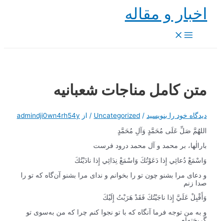
پرش
اخبار و مقاله
به
محتوا
Main
Menu
متن کامل مناجات شعبانیه
دیدگاه‌ خود را بنویسید
/
Uncategorized
/ از
admindji0wn4rh54y
اللهُمَّ صَلِّ عَلَى مُحَمَّدٍ وَآلِ مُحَمَّدٍ
بارالٰها، بر محمد و آل محمد درود فرست
وَاسْمَعْ دُعائِي إِذا دَعَوْتُكَ وَاسْمَعْ نِدَائِي إِذا نادَيْتُكَ
و دعای مرا بشنو چون تو را بخوانم و ندای مرا بشنو آن‌گاه که تو را
صدا زنم
وَأَقْبِلْ عَلَيَّ إِذا ناجَيْتُكَ فَقَدْ هَرَبْتُ إِلَيْكَ
و به من توجه فرما آنگاه که با تو نجوا کنم چرا که من به‌سوی تو
گریخته‌ام