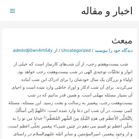
رش
اخبار و مقاله
ه
Main
حتوا
Menu
مبعث
دیدگاه‌ خود را بنویسید
/
Uncategorized
/ از
admindji0wn4rh54y
شب بیست‌وهفتم رجب، از آن شب‌هاى کارساز است که خیلى از
انوار و تجلیّات توحیدىِ الهى در شب بیست‌وهفت رجب خواهد بود.
اولیاء و بزرگان یک سال خودشان را براى ادراک این شب آماده
مى‌کردند. برای آن شب اذکار و اوراد خاصّى وارد شده است و احیای
آن بسیار مسئله مهمّى است. و همین قدر بدانیم که در شب
بیست‌وهفت رجب، پیغمبر به رسالت و بعثت رسید. این مسئله، مسئلۀ
کمى نیست. در آن شب این دعا وارد شده است: «
اللَهمَّ إنّى أسألُكَ
2
بِالتَّجَلِّى الأَعظَمِ فِى هذِهِ اللَيلَةِ مِنَ الشَّهرِ المُعَظَّمِ؛
خدایا من تو را به
تجلّىِ اعظم تو قسم مى دهم در چنین شبى!» پیغمبر تجلّى اعظم است،
و از وجود پیغمبر، امیرالمؤمنین و سایر ائمّه علیهم‌السلام در راستاى