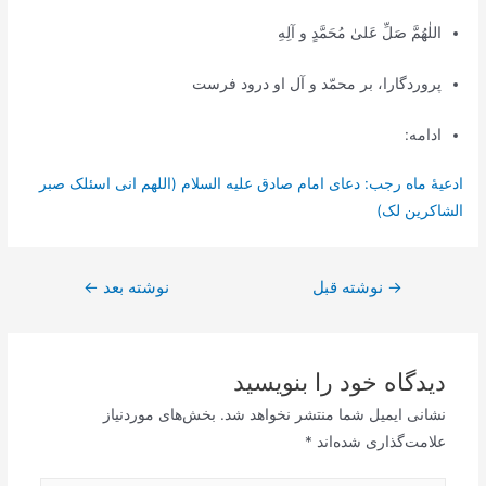
اللٰهُمَّ صَلِّ عَلىٰ مُحَمَّدٍ و آلِهِ
پروردگارا، بر محمّد و آل او درود فرست
ادامه:
ادعیۀ ماه رجب: دعای امام صادق علیه السلام (اللهم انی اسئلک صبر
الشاکرین لک)
راهبری
→
نوشته قبل
نوشته بعد
←
نوشته
دیدگاه‌ خود را بنویسید
نشانی ایمیل شما منتشر نخواهد شد.
بخش‌های موردنیاز
علامت‌گذاری شده‌اند
*