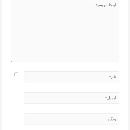
اینجا
بنویسید…
نام*
ایمیل*
وبگاه