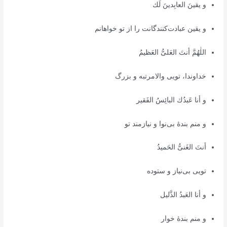
و يقينَ العابِدينَ لَك
و یقین عبادت‌کنندگانت را از تو خواهانم
اللٰهُمَّ أنتَ العَلىُّ العَظيمُ
خداوندا، تویی والامرتبه و بزرگ
و أنا عَبدُك البائِسُ الفَقير
و منم بندۀ بی‌نوا و نیازمند تو
أنتَ الغَنىُّ الحَميدُ
تویی بی‌نیاز و ستوده
و أنا العَبدُ الذَّليل
و منم بندۀ خوار