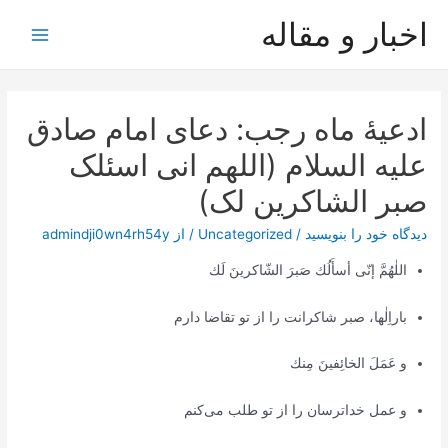
رش
اخبار و مقاله
ه
Main
حتوا
Menu
ادعیۀ ماه رجب: دعای امام صادق
علیه السلام (اللهم انی اسئلک
صبر الشاکرین لک)
دیدگاه‌ خود را بنویسید
/
Uncategorized
/ از
admindji0wn4rh54y
اللٰهُمَّ إنّى أسأَلُك صَبرَ الشّاكرينَ لَك
باراِلٰها، صبر شاکرانت را از تو تقاضا دارم
و عَمَلَ الخائِفينَ مِنك
و عمل خداترسان را از تو طلب می‌کنم