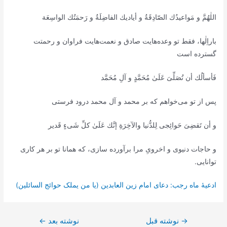
اللٰهُمَّ و مَواعيدُك الصّادِقَةُ و أياديك الفاضِلَةُ و رَحمَتُك الواسِعَة
باراِلٰها، فقط تو وعده‌هایت صادق‌ و نعمت‌هایت فراوان و رحمتت
گسترده است
فَأسألُك أن تُصَلِّىَ عَلَىٰ مُحَمَّدٍ و آلِ مُحَمَّد
پس از تو می‌خواهم که بر محمد و آل محمد درود فرستی
و أن تَقضِىَ حَوائِجى لِلدُّنيا والآخِرَةِ إنَّك عَلَىٰ كلِّ شَىءٍ قَدير
و حاجات دنیوی و اخرویِ مرا برآورده سازی، که همانا تو بر هر کاری
توانایی.
ادعیۀ ماه رجب: دعای امام زین العابدین (یا من یملک حوائج السائلین)
راهبری
→
نوشته قبل
نوشته بعد
←