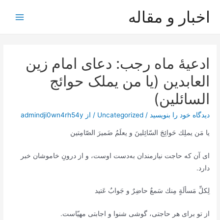
رش
اخبار و مقاله
ه
Main
حتوا
Menu
ادعیۀ ماه رجب: دعای امام زین
العابدین (یا من یملک حوائج
السائلین)
دیدگاه‌ خود را بنویسید
/
Uncategorized
/ از
admindji0wn4rh54y
يا مَن يملِك حَوائِجَ السّائِلينَ و يعلَمُ ضَميرَ الصّامِتين
ای آن که حاجت نیازمندان به‌دست اوست، و از درونِ خاموشان خبر
دارد.
لِكلِّ مَسألَةٍ مِنك سَمعٌ حاضِرٌ و جَوابٌ عَتيد
از تو برای هر حاجتی، گوشی شنوا و اجابتی مهیّاست.