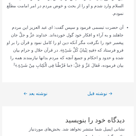
السلام وارد شدم و او را از بحث و خوض مردم در امر امامت مطلّع
نمودم.
آن حضرت تبسمى فرمود و سپس گفت: اى عبد العزيز اين مردم
جاهلند و به آراء و افكار خود گول خورده‌اند. خداوند عزَّ و جلَّ جان
پيغمبر خود را نگرفت مگر آنكه دين او را كامل نمود و قرآن را بر او
فرو فرستاد كه ﴿
فيهِ تِبْيانُ كُلِّ شَىْ‌ءٍ﴾
. در قرآن حلال و حرام بيان
شده و حدود و احكام و جميع آنچه كه مردم بدانها نيازمندند همه را
2
بيان فرموده،
فَقالَ عَزَّ وَ جَلَّ:
﴿
ما فَرَّطْنا فِى الْكِتابِ مِنْ شَىْ‌ءٍ.﴾
راهبری
→
نوشته قبل
نوشته بعد
←
نوشته
دیدگاه‌ خود را بنویسید
نشانی ایمیل شما منتشر نخواهد شد.
بخش‌های موردنیاز