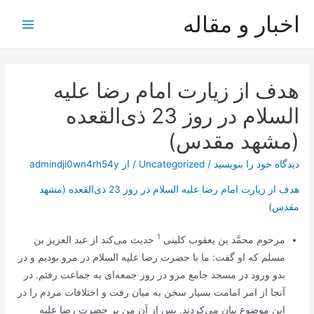
رش
اخبار و مقاله
ه
Main
حتوا
Menu
هدف از زیارت امام رضا علیه
السلام در روز 23 ذی‌القعده
(مشهد مقدس)
دیدگاه‌ خود را بنویسید
/
Uncategorized
/ از
admindji0wn4rh54y
هدف از زیارت امام رضا علیه السلام در روز 23 ذی‌القعده (مشهد
مقدس)
1
مرحوم محمَّد بن يعقوب كلينى
حديث مى‌كند از عبد العزيز بن
مسلم كه او گفت: ما با حضرت رضا علیه السلام در مرو بوديم و در
بدو ورود در مسجد جامع مرو در روز جمعه‌اى به جماعت‌ رفتم. در
آنجا از امر امامت بسيار سخن به ميان رفت و اختلافات مردم را در
اين موضوع بيان مى‌كردند. پس از آن من بر حضرت رضا عليه