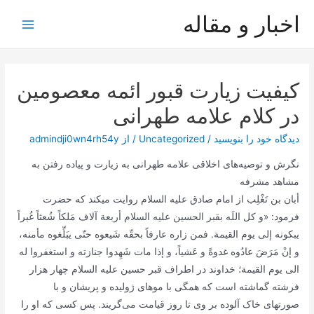
رش
اخبار و مقاله
ه
Main
حتوا
Menu
کیفیت زیارت قبور ائمه معصومین
در کلام علامه طهرانی
دیدگاه‌ خود را بنویسید
/
Uncategorized
/ از
admindji0wn4rh54y
نگرش و توصیه‌های اخلاقی علامه طهرانی به زیارت و پیاده رفتن به
مشاهد مشرفه
أبان بن تَغْلِب از امام صادق علیه السلام روایت میکند که حضرت
فرمود: «و کل اللَه بقبر الحسین علیه السلام أربعة آلاف مَلکاً شُعثاً غُبراً
یبکونه إلى یوم القیمة. فمن زاره عارفاً بحقّه شَیعوه حتّى یبَلِّغوه مأمنه،
و إنْ مَرَضَ عادُوه غدوةً و عَشیاً، و إذا مات شَهِدوا جنازته و استغفروا له
الى یوم القیمة؛ خداوند در اطراف قبر حسین علیه السلام چهار هزار
فرشته گماشته است که همگى با موهاى ژولیده و پریشان و با
صورتهاى خاک آلوده بر وى تا روز قیامت مى‌گریند. پس کسى که او را