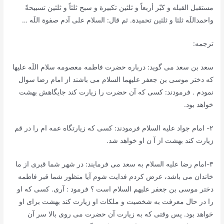
مستقبل القبله و کبّر أربعاً و ثلثین تکبیرة و سبح ثلثاً و ثلثین تسبیحةً
واحمداللَه ثلثا و ثلثین تحمیدة. ثم قال: السلام علی آدم صفوة اللَه …
ترجمه:
سعد بن سعد می گوید: درباره حضرت فاطمه معصومه سلام اللَه علیها
که دختر موسی بن جعفر علیهما السلام می باشند از امام رضا سوال
نمودم . فرمودند: کسی که آن حضرت را زیارت کند جایگاهش بهشت
خواهد بود.
٢- امام جواد علیه السلام فرمودند: کسی که زیارتگاه عمه ام را در قم
زیارت کند بهشت از آ ن او خواهد شد.
٣-امام رضا علیه السلام به سعد می فرمایند: در شهر شما قبری از ما
خاندان می باشد، عرض کردم فدایت شوم آیا منظور شما قبر فاطمه
دختر موسی بن جعفر علیهم السلام است ؟ فرمود : آری. کسی که او
را در حال معرفت به شخصیت و ملکات او زیارت کند بهشت برای او
خواهد بود. پس وقتی که به زیارت آن حضرت می روی بالا سر آن