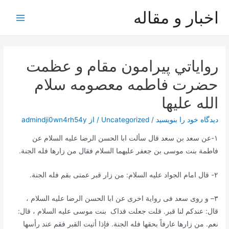
رش
اخبار و مقاله
ه
Main
حتوا
Menu
رواياتي پيرامون مقام و عظمت
حضرت فاطمه معصومه سلام
الله عليها
دیدگاه‌ خود را بنویسید
/
Uncategorized
/ از
admindji0wn4rh54y
١-
عن سعد بن سعد قال سألت ابا الحسن الرضا علیه السلام عن
فاطمة بنت موسی بن جعفر علیهما السلام فقال
من زارها فله الجنة.
٢-
قال امام الجواد علیه السلام:
من زار قبر عمتی بقم فله الجنة.
٣
–
و روی سعد فی روایة اخری عن ابا الحسن الرضا علیه السلام ،
قال:
عندکم لنا قبر.
قلت جعلت فداک بنت موسی علیه السلام ، قال
:
نعم. من زارها عارفاً بحقها فله الجنة. فإذا أتیت القبر فقم عند رأسها