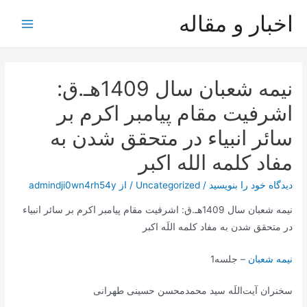
رش
اخبار و مقاله
ه
Main
حتوا
Menu
نیمه شعبان سال 1409هـ.ق:
اشرفیت مقام پیامبر اكرم بر
سائر انبیاء در متحقق شدن به
مفاد كلمه الله اكبر
دیدگاه‌ خود را بنویسید
/
Uncategorized
/ از
admindji0wn4rh54y
نیمه شعبان سال 1409هـ.ق: اشرفیت مقام پیامبر اكرم بر سائر انبیاء
در متحقق شدن به مفاد كلمه اللَه اكبر
نیمه شعبان
– جلسه1
سخنران آیت‌اللَه سید محمدمحسن حسینی طهرانی