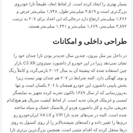
بسیار بهتری را ایجاد کرده است. از لحاظ ابعاد، طبیعتاً تارا خودروی
بزرگ‌تری است و ۴,۵۱۹ میلی‌متر طول، ۱,۷۴۸ میلی‌متر عرض و
۱,۴۶۶ میلی‌متر ارتفاع دارد درحالی‌که این اعداد برای ۲۰۷ به ترتیب
۳,۸۷۲ میلی‌متر، ۱,۶۶۹ میلی‌متر و ۱,۴۴۱ میلی‌متر هستند.
طراحی داخلی و امکانات
در داخل نیز مثل بیرون، چندین سال جدیدتر بودن تارا چندان خود را
نشان نمی‌دهد زیرا در این خودرو از داشبورد سیتروئن C3 XR بازار
چین استفاده شده که پیشینهٔ آن به سال ۲۰۱۴ بازمی‌گردد و کاملاً رنگ
و بوی کهنگی دارد. البته شرایط در ۲۰۷ هم چندان بهتر نیست زیرا
بخش پایینی داشبورد این خودرو همچنان با ۲۰۶ یکسان است و تنها
به‌روزرسانی که از سال ۱۳۸۹ تاکنون تجربه کرده تجهیز به نمایشگر
لمسی و غربیلک فرمان جدید است. از لحاظ کیفیت متریال هم هیچ‌کدام
تعریفی ندارند و کل داشبورد هردو از پلاستیک خشک و سیاه ساخته
شده است. البته در تیپ‌های جدید تارا V1P و V4 LX ایران‌خودرو رو
دری‌ها را تغییر داده و دکمه‌های شیشه‌بالابر را از روی کنسول به روی
درها منتقل کرده که اقدام مثبتی است. همچنین بزرگ‌ترین برتری تارا