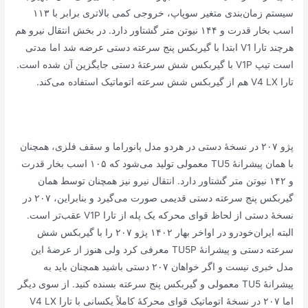
سیستم زمان‌بندی متغیر سوپاپ، خروجی کمی بالاتری برابر با ۱۱۳
اسب بخار قدرت و ۱۴۴ نیوتن متر گشتاور دارد. در بخش انتقال نیرو هم
هرچند تارا V1 ابتدا با گیربکس پنج سرعته دستی عرضه شد اما مدتی
است تیپ V1P با گیربکس شش سرعتهٔ دستی جایگزین آن شده است.
تارا V4 LX هم از گیربکس شش سرعته اتوماتیک استفاده می‌کند.
پژو ۲۰۷ در نسخهٔ دستی در هردو مدل پانوراما و سقف فلزی، همچنان
با همان پیشرانهٔ TU5 معمولی تولید می‌شود که ۱۰۵ اسب بخار قدرت
و ۱۴۲ نیوتن متر گشتاور دارد. انتقال نیرو نیز همچنان توسط همان
گیربکس پنج سرعته دستی قدیمی صورت می‌گیرد و بنابراین، ۲۰۷ در
نسخهٔ دستی از لحاظ قوای محرکه یک پله از تارا V1P عقب‌تر است.
البته ایران‌خودرو در اواخر بهار ۱۴۰۲ پژو ۲۰۷ را با گیربکس شش
سرعته دستی و پیشرانهٔ TU5P معرفی کرد ولی هنوز از عرضهٔ این
مدل خبری نیست و اگر خواهان ۲۰۷ دستی باشید همچنان باید به
پیشرانهٔ TU5 معمولی و گیربکس پنج سرعته بسنده کنید. از سوی دیگر
اما ۲۰۷ در نسخهٔ اتوماتیک قوای محرکهٔ کاملاً یکسانی با تارا V4 LX