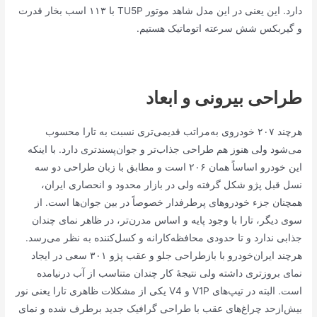
دارد. این یعنی در این مدل شاهد موتور TU5P با ۱۱۳ اسب بخار قدرت
و گیربکس شش سرعته اتوماتیک هستیم.
طراحی بیرونی و ابعاد
هرچند ۲۰۷ خودروی به‌مراتب قدیمی‌تری نسبت به تارا محسوب
می‌شود ولی هنوز هم طراحی جذاب‌تر و جوان‌پسندتری دارد. با اینکه
این خودرو اساساً همان ۲۰۶ است و مطابق با زبان طراحی دو سه
نسل قبل پژو شکل گرفته ولی در بازار محدود و انحصاری ایران،
همچنان جزء خودروهای پرطرفدار خصوصاً در بین جوان‌ها است. از
سوی دیگر، تارا با وجود پایه و اساس مدرن‌تر، در ظاهر نمای چندان
جذابی ندارد و تا حدودی محافظه‌کارانه و کسل‌کننده به نظر می‌رسد.
هرچند ایران‌خودرو با بازطراحی جلو و عقب پژو ۳۰۱ سعی در ایجاد
نمای بروزتری داشته ولی نتیجهٔ کار چندان متناسب از آب درنیامده
است. البته در تیپ‌های V1P و V4 یکی از مشکلات ظاهری تارا یعنی نور
بیش‌ازحد چراغ‌های عقب با طراحی گرافیک جدید برطرف شده و نمای