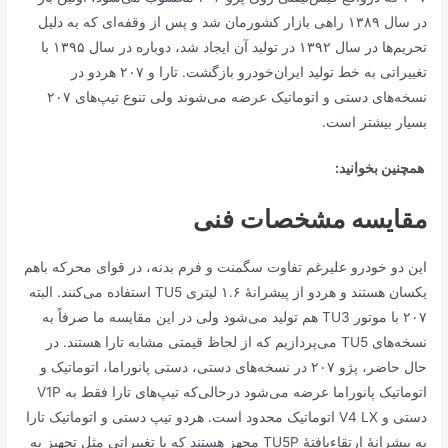
در سال ۱۳۸۹ راهی بازار کشورمان شد و پس از وقفه‌ای که به دلیل
تحریم‌ها در سال ۱۳۹۲ در تولید آن ایجاد شد، دوباره در سال ۱۳۹۵ با
تغییراتی به خط تولید ایران‌خودرو بازگشت. تارا و ۲۰۷ هردو در
نسخه‌های دستی و اتوماتیک عرضه می‌شوند ولی تنوع تیپ‌های ۲۰۷
بسیار بیشتر است.
همچنین بخوانید:
مقایسه مشخصات فنی
این دو خودرو علیرغم تفاوت سگمنت و فرم بدنه، در قوای محرکه باهم
یکسان هستند و هردو از پیشرانهٔ ۱.۶ لیتری TU5 استفاده می‌کنند. البته
۲۰۷ با موتور TU3 هم تولید می‌شود ولی در این مقایسه ما صرفاً به
نسخه‌های TU5 می‌پردازیم که از لحاظ قیمتی مشابه تارا هستند. در
حال حاضر، پژو ۲۰۷ در نسخه‌های دستی، دستی پانوراما، اتوماتیک و
اتوماتیک پانوراما عرضه می‌شود درحالی‌که تیپ‌های تارا فقط به V1P
دستی و V4 LX اتوماتیک محدود است. هردو تیپ دستی و اتوماتیک تارا
به پیشرانهٔ ارتقاءیافتهٔ TU5P مجهز هستند که با تغییراتی مثل تجهیز به