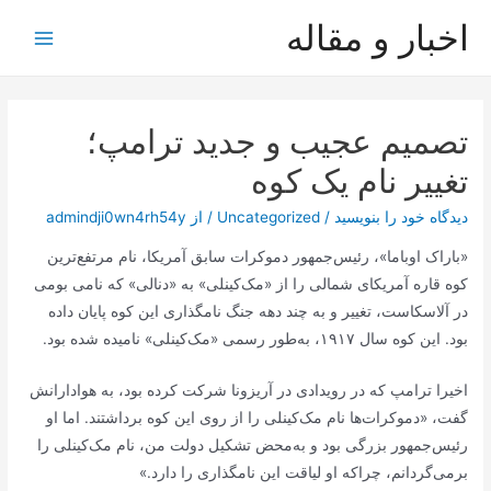
رش
اخبار و مقاله
ه
Main
حتوا
Menu
تصمیم عجیب و جدید ترامپ؛
تغییر نام یک کوه
دیدگاه‌ خود را بنویسید
/
Uncategorized
/ از
admindji0wn4rh54y
«باراک اوباما»، رئیس‌جمهور دموکرات سابق آمریکا، نام مرتفع‌ترین
کوه قاره آمریکای شمالی را از «مک‌کینلی» به «دنالی» که نامی بومی
در آلاسکاست، تغییر و به چند دهه جنگ نامگذاری این کوه پایان داده
بود. این کوه سال ۱۹۱۷، به‌طور رسمی «مک‌کینلی» نامیده شده بود.
اخیرا ترامپ که در رویدادی در آریزونا شرکت کرده بود، به هوادارانش
گفت، «دموکرات‌ها نام مک‌کینلی را از روی این کوه برداشتند. اما او
رئیس‌جمهور بزرگی بود و به‌محض تشکیل دولت من، نام مک‌کینلی را
برمی‌گردانم، چراکه او لیاقت این نامگذاری را دارد.»