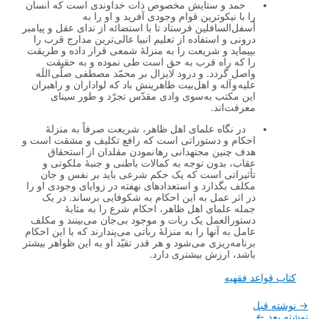
حمد و ستایش مخصوص ذات خداوندی است که انسان
را با نیکوترین قوام وجودی آفرید و او را به
أسفل‌السافلین فرستاد تا با استضائه از ندای عقل و پیامبر
درونی و استفاده از تعلیم انبیا عالی‌ترین مدارج قرب را
بپیماید و شریعت را به منزلۀ شمعی قرار داده و طریقت
را که راه قرب به حق است طی نموده و به حقیقت
واصل گردد. و درود لایزال بر محمّد مصطفی صلّی اللَه
علیه و آله و اهل‌بیت طاهرینش باد که لواداران و راهبران
این مکتب به‌سوی وادی مقدّس تجرّد و طور سینای
معرفت‌اند.
در نگاه علمای اهل ظاهر، شریعت صرفاً به منزلۀ
احکام و دستوراتی است که رافع تکلیف و مشقت است و
هدف چنین مجتهدانی رها نمودن مقلدان از استحقاق
عقاب، بدون توجه به کمالات باطنی و جنبۀ ملکوتی و
تأثیراتی است که یک حکم شرعی باید بر نفس و جان
مکلف بگذارد و استعدادهای نهفته در زوایای وجودی او را
در اثر عمل به این احکام به شکوفایی برساند. در یک
جمله علمای اهل ظاهر، احکام شرع را به مثابۀ
دستورالعمل یک ربات و موجود بی‌جان می‌بینند و مکلف
عامل به آنها را به منزلۀ رباتی می‌پندارند که با این احکام
برنامه‌ریزی می‌شود و هر قدر تقیّد او به این ظواهر بیشتر
باشد، ارزش بیشتری دارد.
قواعد فقهیه
 قبل
د
←