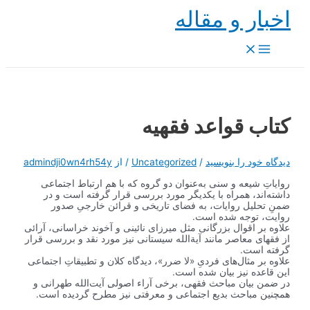
ار و مقاله
Ma
Men
ب قواعد فقهیه
 خود را بنویسید
/
Uncategorized
/ از
admindji0wn4rh54y
ِ شیعه و سنی به‌عنوان دو گروه که با هم ارتباط اجتماعی
‌اند، همراه با یکدیگر مورد بررسی قرار گرفته است و در
حلیل روایات، به فضای تاریخی و قرائن خارجیِ صدور
، توجه شده است.
بر اقوال بزرگانی مثل میرزای نائینی و آخوند خراسانی، آرائی
ای معاصر مانند آیةالله سیستانی نیز مورد نقد و بررسی قرار
 است.
بر مثال‌های فردیِ «لا ضرر»، دیدگاه کلان و تطبیقاتِ اجتماعی
عده نیز بیان شده است.
 بیان مباحث فقهی، برخی آراء اصولی‌‌ِ آیت‌الله طهرانی و
 مباحث بدیع اجتماعی و معرفتی نیز مطرح گردیده است.