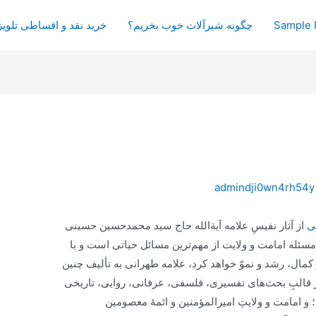
Sample 
چگونه شیرآلات خوب بخریم؟
خرید نقد و اقساطی تلویز
admindji0wn4rh54y
ی
از آثار نفیسِ علامه آیة‌الله حاج سید محمد‌حسین حسینی
 مسئله امامت و ولایت از مهم‌ترین مسائل حیاتی است و با
مال، رشد و نموّ خواهد کرد، علامه طهرانی به تألیف چنین
درت نموده و در قالبِ بحث‌های تفسیری، فلسفی، عرفانی، روایی، تاریخی
 و امامت و ولایتِ امیرالمؤمنین و ائمۀ معصومین