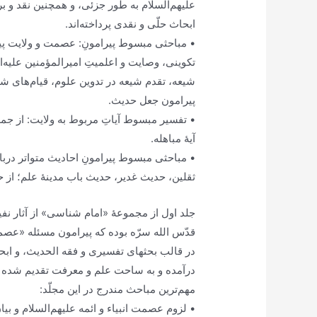
علیهم‌السلام به طور جزئی، و همچنین نقد و ب
ابحاث حلّی و نقدی پرداخته‌اند.
• مباحثی مبسوط پیرامونِ: عصمت و ولایت پیا
تکوینی، وصایت و اعلمیتِ امیرالمؤمنین علیه
شیعه، تقدم شیعه در تدوین علوم، قیام‌های شیع
پیرامون جعل حدیث.
• تفسیر مبسوط آیاتِ مربوط به ولایت: از جمله آی
آیۀ مباهله.
• مباحثی مبسوط پیرامونِ احادیث متواتر در
ثقلین، حدیث غدیر، حدیث باب مدینۀ علم؛ از 
جلد اول از مجموعۀ «امام شناسی» از آثار نف
قدّس الله سرّه بوده که پیرامون مسئله «عصمت
در قالب بحثهای تفسیری و فقه الحدیث، و ابح
درآمده و به ساحت علم و معرفت تقدیم شده
مهم‌ترین مباحث مندرج در این مجلّد:
• لزوم عصمت انبیاء و ائمه علیهم‌السلام و ب