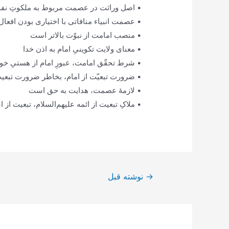
• اصل وراثت در عصمت مربوط به ملکوتِ ن
• عصمت انبیاء منافاتی با اختیاری بودن افعال 
• منصب امامت از نبوّت بالاتر است
• معنای ولایت تکوینیِ امام به اذن خدا
• شرط تحقّق امامت، عبورِ امام از هستیِ خ
• ضرورت تبعیّت از امام، بخاطر ضرورت تبع
• لازمۀ عصمت، هدایت به حق است
• ملاکِ تبعیت از ائمه علیهم‌السلام، تبعیت از
راهبری
→
نوشته قبل
نوشته