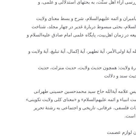
ررسی آراء اهل سنّت، به بحثهای استدلالی و علمی، و
مبران و ائمه علیهم‌السلام، شرح و بسط معنای ولایت
‌السلام، بحثی مبسوط دربارۀ غدیر در چهار مجلد، شناخت
ه در زمان اهل‌بیت، پایگاه علمی امام صادق علیه‌السلام و
ۀ اولی‌الأمر، آیۀ تطهیر، آیۀ اِکمال، آیۀ تبلیغ، آیۀ ولایت و
بارۀ ولایت: همچون حدیث ولایت، حدیث منزلت، حدیث
حیث سند و دلالت
یسِ علامه آیة‌الله حاج سید محمد‌حسین حسینی طهرانی
 انبیاء و ائمه علیهم‌السلام» و «معنای کلی ولایت تکوینی»
اث فلسفی، عرفانی، تاریخی و اجتماعی به رشتۀ تحریر
 است.
یان لوازم عصمت