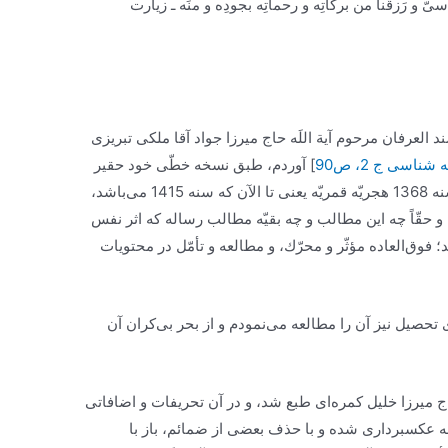
ّ و رَزقَنا من بركاتِه و رحماتِه بجودِه و منِّه ـ زيارت
سند العرفان مرحوم آية اللَه حاج ميرزا جواد آقا ملكى تبريزى
ه شناسی ج 2، ص90
] آوردم، طبق نسخه خطّى خود حقير
است كه در ايّام طلبگى در بلده طيّبه قم در سنه 1368 هجريّه قمريّه يعنى تا الآن كه سنه 1415 می‌باشد،
و حقّاً چه اين مطالب و چه بقيّه مطالب رساله كه اثر نفس
 فوق‌‏العاده مؤثّر و محرّك، و مطالعه و تأمّل در محتويات
صيل نيز آن را مطالعه می‌‏نمودم و از بحر بی‌‏كران آن
اج ميرزا خليل كمره‌‏اى طبع شد، و در آن تحريفات و اضافاتى
س‏بردارى شده و با حذف بعضى از ضمائم، باز با