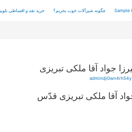
Sample 
چگونه شیرآلات خوب بخریم؟
خرید نقد و اقساطی تلویز
زا جواد آقا ملکی تبریزی
admindji0wn4rh54y
واد آقا ملكى تبريزى قدّس