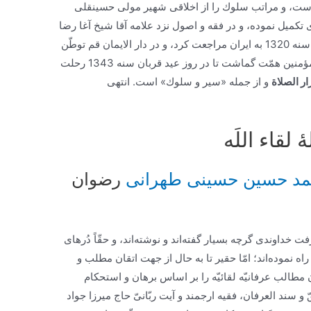
ست، و مراتب سلوك را از اخلاقى شهير مولى حسينقلى
تكميل نموده، و در فقه و اصول نزد علامه آقا شيخ آغا رضا
همدانى و غيره از علماء تتلمذ نموده است در سنه 1320 به ايران مراجعت كرد، و در دار الايمان قم توطّن
نمود، و به وظائف شرع و ترويج دين و تربيت مؤمنين همّت گماشت تا در روز عيد قربان سنه 1343 رحلت
ر الصلاة
و از جمله «سير و سلوك» است. انتهى
قاء اللَه‏
محمد حسین حسینی طهرانی
رضوان
ت خداوندى گرچه بسيار گفته‌‏اند و نوشته‌‏اند، و حقّاً دُرهاى
ه نموده‌‏اند؛ امّا حقير تا به حال از جهت اتقان مطلب و
ن مطالب عرفانيّه لقائيّه را بر اساس برهان و استحكام
 و سند العرفان، فقيه ارجمند و آيت ربّانىّ حاج ميرزا جواد