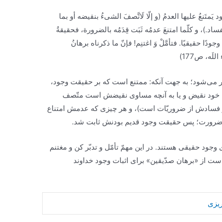
 يَمتَنعُ عليها العدمُ (و إلّا لَاتَّصفَ الشى‏ءُ بنقيضه أو بما
اد.)، و كلّما امتنعَ عدمُه ثَبَت قِدَمُه بالضرورة، فحقيقةُ
جودًا حقيقيًا. فتأمَّلْ وَ اغتنِم! فإنّ ما ذكرناه برهانُ
َه، ص177)
كار می‌شود؛ به جهت آنكه: ممتنع است كه بر حقيقت وجود،
ه خود نقيض و يا به آنچه مساوى نقيضش است متّصف
ت و فسادش از ضروريّات است)، و هر چيزى كه عدمش امتناع
 ضرورت؛ پس حقيقت وجود قديم بودنش ثابت شد.
 وجود حقيقى هستند. در اين مهمّ تأمّل و تدبّر كن و مغتنم
 است از «برهان صدّيقين» براى اثبات وجود خداوند
ریزی