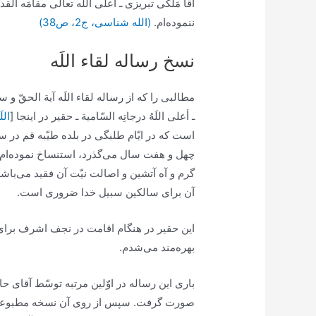
آقا مَلكى تبريزى ـ أعلى اللَه تعالى مقامَه القدسى
ننموده‏‌ام.
(الله شناسی، ج2، ص38)
نسخ رساله لقاء اللَه‏
مطالبى را كه از رساله لقاء اللَه آية الحقّ و 
ـ أعلى اللَهُ درجاتِه السّامية ـ حقير در اینجا [
اللَ
چهل و هفت سال می‌‏گذرد، استنساخ نموده‏‌ام 
گرم و آه آتشين و اصالت نيّت آن فقيد می‌‏باشد؛
آن براى سالكين سبيل خدا ضرورى است.
اين حقير در هنگام اقامت در نجف اشرف براى تح
بهره‏‌مند می‌‏شدم.
بارى اين رساله در اوّلين مرتبه توسّط آقاى ح
صورت گرفت. سپس از روى آن نسخه مطبوعه عك