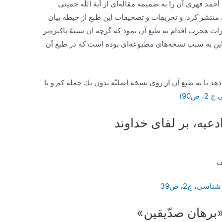
حمد فهرى آن را به ضميمه مقاله‌‏اى از آية اللَه خمينى
نتشر كرد. و تحريفات و تصحيفات اين طبع از حيطه بيان
يّه قمريّه انتشارات هجرت اقدام به طبع آن نمود كه گرچه آن نسبةً پاكيزه‌‏تر
ين به سبب نسخه‏‌هاى مطبوعه‌‏اى بوده است كه در طبع آن
هد تا به طبع آن از روى نسخه اصليّه بدون يك جمله كم و يا
، ص90)
عيه، بر لقاى خداوند
ف
شناسی، ج2، ص39
برهان صدّيقين»