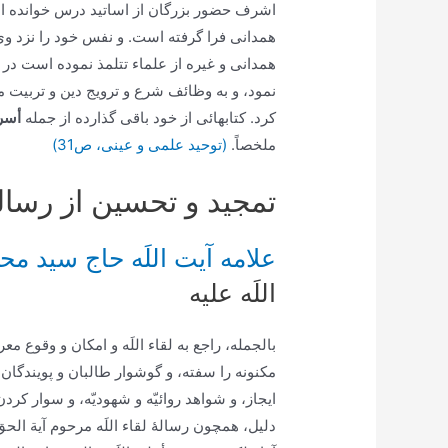
اشرف حضور بزرگان از اساتيد درس خوانده ا
همدانى فرا گرفته است. و نفس خود را نزد وى 
كرد. كتابهائى از خود باقى گذارده از جمله
أسرا
ملخصاً.
(توحید علمی و عینی، ص31)
تمجيد و تحسين از رسالۀ ل
علامه آیت اللَه حاج سید 
اللَه علیه
بالجمله، راجع به لقاء اللَه و امكان و وقوع معرف
مكنونه را سفته، و گوشوار طالبان و پويندگان را
ايجاز، و شواهد روائيّه و شهوديّه، و سوار كرد
دليل، همچون رسالۀ لقاء اللَه مرحوم آية الحقّ