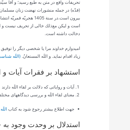
تحريفات واقع در متن به طبع رسيد؛ و آقا سيّد أ
(قدّه) در جمله منشورات نهضت زنان مسلمان م
بيرون است.در سنة 1405 هجر
است و ليكن مع‌‏ذلك خالى از تحريف نيست و ا
دخالت داشته است.
اميدوارم خداوند مرا يا شخصى ديگر را توفيق د
زياد اقدام نمايد. و اللَه المستعانُ.
(اللَه شناسی ج 2
استشهاد بر فقرات آيات و اد
آیات و روایاتی که دلالت بر لقاء اللَه دارند
معنای لقاء اللَه و بررسی دیدگاههای مختل
جهت اطلاع بیشتر رجوع شود به کتاب
اللَه 
استدلال بر وحدت وجود به «