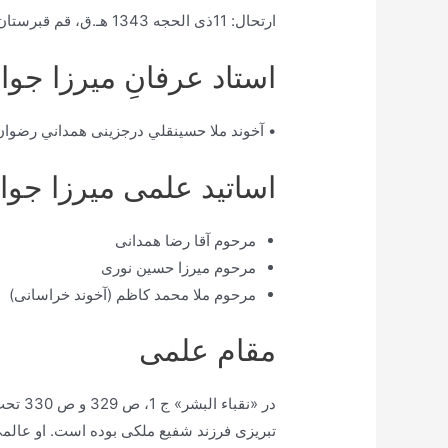
ارتحال: 11ذی الحجه 1343 هـ.ق، قم قبرستان شیخان
استاد عرفانِ ميرزا جوا
• آخوند ملا حسينقلي درجزینی همداني رضوان ا
اساتید علمی میرزا جواد
مرحوم آقا رضا همدانی
مرحوم میرزا حسین نوری
مرحوم ملا محمد کاظم (آخوند خراسانی)
مقام علمی
تبريزى فرزند شفيع ملكى بوده است. او عالمى