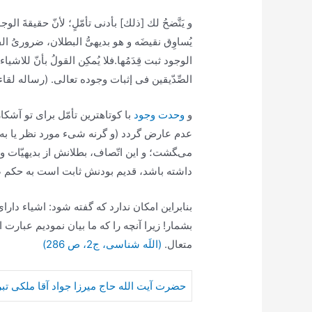
و يَتَّضحُ لك [ذلك‏] بأدنى تأمّلٍ؛ لأنّ حقيقةَ الوجود
يُساوِق نقيضَه و هو بديهىُّ البطلان، ضرورىُ ‏الفس
الوجود ثبت قِدَمُها.فلا يُمكِن القولُ بأنّ للاشياء و
الصِّدّيقين فى إثبات وجوده تعالى. (رساله لقاء الل
و
وحدت وجود
با كوتاه‏ترين تأمّل براى تو آش
عدم عارض گردد (و گرنه شى‏ء مورد نظر يا ب
می‌‍‏گشت؛ و اين اتّصاف، بطلانش از بديهيّا
داشته باشد، قديم بودنش ثابت است به حكم
بنابراين امكان ندارد كه گفته شود: اشياء داراى
بشمار! زيرا آنچه را كه ما بيان نموديم عبارت
متعال.
(اللَه شناسی، ج2، ص 286)
حضرت آیت الله حاج میرزا جواد آقا ملکی تب