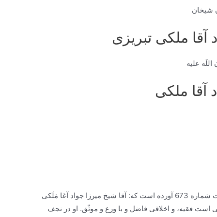
د آقا ملكى تبريزى
للَه علیه
 آقا ملکی
در «نقباء البشر» ج 1، ص 329 و ص 330 تحت شماره 673 آورده است كه: آقا شيخ ميرزا جواد آغا مَلَكى
 است فقيه، و اخلاقى فاضل و با ورع و موثّق. او در نجف