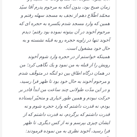
زمان صبح بود، بدون آنكه به مرحوم پدرم آقا سيّد
محمّد اطّلاع دهم از نجف به مسجد سهله رفتم و
همين‏ كه وارد مسجد شدم‏ يكسره به حجره ‏اى كه
مرحوم آخوند در آن بيتوته نموده بود رفتم؛ ديدم
آخوند تنها در زاويه حجره رو به قبله نشسته و به
حال خود مشغول است.
همين‏كه خواستم از در حجره وارد شوم آخوند
رويش را از قبله به من نمود و يك نگاهى كرد؛ من
در همان درگاه اطاق بين دو لنگه در متوقّف شدم
و مرحوم آخوند به حال خود بود تا ظهر فرا رسيد،
و در اين مدّت طولانى چند ساعت من ابداً قادر بر
حركت نبودم و همين طور حَيارى و متحيّر ايستاده
بودم، نه قدرت داشتم كه وارد حجره شوم و نه
قدرت داشتم كه برگردم، نه قدرت داشتم كه از
ايشان چيزى بپرسم و نه از كس ديگرى. تا ظهر
فرا رسيد، آخوند نظرى به من نموده فرمودند: