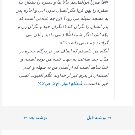
«آقا ميرزا ابوالقاسم حالا بيا و سفره را بينداز، بيا
سفره را پهن كن! مگر انسان بدون اذن و اجازه پدر
به مسجد سهله مى ‏رود؟ اين چه عبادتى است كه
پدر انسان را نگران كند؟! نگران خود و نگران زن و
بچّه ‏اش؟! اگر شما اطّلاع مى‏ داديد و اذن مى
‏گرفتيد چه عيبى داشت؟!»
آنگاه من دانستم كه ايقاف من در درگاه حجره در
مدّت چند ساعت به جهت تنبيه من بوده است، و
خدا شاهد است كه از آمدن من به سهله و عدم
استيذان از پدرم غير از خداوند علّام الغيوب كسى
خبر نداشت.»
(مطلع انوار، ج3، ص42)
راهبری
→
نوشته قبل
نوشته بعد
←
نوشته