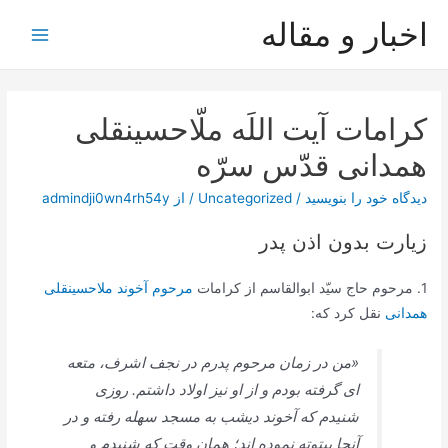
رش
اخبار و مقاله
ه
Main
حتوا
Menu
کرامات آیت اللَه ملّاحسینقلی
همدانی قدّس سرّه
دیدگاه‌ خود را بنویسید
/
Uncategorized
/ از
admindji0wn4rh54y
زیارت بدون اذن پدر
1. مرحوم حاج سيّد ابوالقاسم از كرامات
مرحوم آخوند ملاحسينقلى
همدانى
نقل كرد كه:
«من در زمان مرحوم پدرم در نجف اشرف، متعه‏
اى گرفته بودم و از او نيز اولاد داشتم. روزى
شنيدم كه آخوند ديشب به مسجد سهله رفته و در
آنجا بيتوته نموده‏ اند؛ همان وقت كه شنيدم و