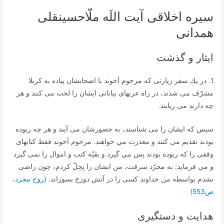
سیره اخلاقی آیت اللَه ملّاحسینقلی
همدانی
ایثار و گذشت
1. در يك سفر زيارتى كه مرحوم آخوند با اصحابشان پياده به كربلا
مشرّف مى ‏شدند، در راه عرب‏هاى بيابانى ايشان را لخت مى ‏كنند و هر
چه دارند مى ‏ربايند.
سپس كه ايشان را مى‏ شناسند، به حضورشان مى ‏آيند و هر چه ربوده
بودند تقديم مى‏ كنند و معذرت مي خواهند. مرحوم آخوند فقط كتابهاى
وقفى را كه ربوده بودند پس مي گيرد و بقيّه كتب و اموال را نمى ‏گيرد
و مي فرمايد: به مجرّد سرقت، من ايشان را بِحِلّ كردم، چون راضى
نشدم بواسطه من خداوند كسى را در آتش دوزخ بسوزاند.
(روح مجرد،
ص553)
هدایت و دستگیری