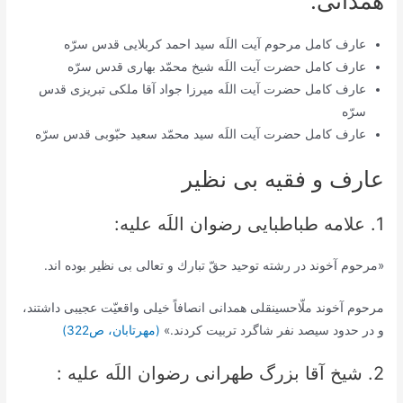
همدانی:
عارف کامل مرحوم آیت اللَه سيد احمد كربلايى قدس سرّه
عارف کامل حضرت آیت اللَه شيخ محمّد بهارى قدس سرّه
عارف کامل حضرت آیت اللَه میرزا جواد آقا ملکی تبریزی قدس
سرّه
عارف کامل حضرت آیت اللَه سيد محمّد سعيد حبّوبى قدس سرّه
عارف و فقیه بی نظیر
1. علامه طباطبایی رضوان اللَه علیه:
«مرحوم آخوند در رشته توحيد حقّ تبارك و تعالى بى نظير بوده‏ اند.
مرحوم آخوند ملّاحسينقلى همدانى انصافاً خيلى واقعيّت عجيبى داشتند،
و در حدود سيصد نفر شاگرد تربيت كردند.»
(مهرتابان، ص322)
2. شیخ آقا بزرگ طهرانی رضوان اللَه علیه :