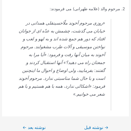
2. مرحوم والد (علامه طهرانی) مى ‏فرمودند:
«روزى مرحوم آخوند ملّاحسينقلى همدانى در
خيابان مى‏ گذشت، چشمش به عدّه‏ اى از جوانان
افتاد كه دور هم جمع شده ‏اند و به لهو و لعب و
نواختن‏ موسيقى و آلات طرب مشغولند. مرحوم
آخوند به ميان آنها رفت و فرمود: «آيا مرا به
جمعتان راه مى ‏دهيد؟» آنها استقبال كردند و
گفتند: بفرماييد، ولى اوضاع و احوال ما اين‏چنين
است و با حال شما مناسبتى ندارد. مرحوم آخوند
فرمود: «اشكالى ندارد، همه با هم هستيم و با هم
شعر مى ‏خوانيم.»
راهبری
→
نوشته قبل
نوشته بعد
←