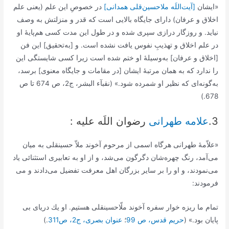
«ایشان
[آیت‌اللَه ملاحسین‌قلی همدانی]
در خصوصِ این علم (یعنی علم
اخلاق و عرفان) دارای جایگاه بالایی است که قدر و منزلتش به وصف
نیاید. و روزگار درازی سپری شده و در طول این مدت کسی هم‌پایۀ او
در علم اخلاق و تهذیبِ نفوس یافت نشده است. و [به‌تحقیق] این فن
[اخلاق و عرفان] به‌وسیلۀ او ختم شده است زیرا کسی شایستگی این
را ندارد که به همان مرتبۀ ایشان [در مقامات و جایگاه معنوی] برسد،
به‌گونه‌ای که نظیر او شمرده شود.» (نقبآء البشر، ج2، ص 674 تا ص
678.)
3.
علامه طهرانی
رضوان اللَه علیه :
«علاّمۀ طهرانی هرگاه اسمی از مرحوم آخوند ملاّ حسینقلی به میان
می‌آمد، رنگ چهره‌شان دگرگون می‌شد، و از او به تعابیری استثنائی یاد
می‌نمودند، و او را بر سایر بزرگان اهل معرفت تفضیل می‌دادند و می
فرمودند:
تمام ما ريزه ‏خوار سفره آخوند ملّاحسين‏قلى هستيم. او يك درياى بى
‏پايان بود.» (
حریم قدس، ص 99
؛
عنوان بصری، ج2، ص311
.)