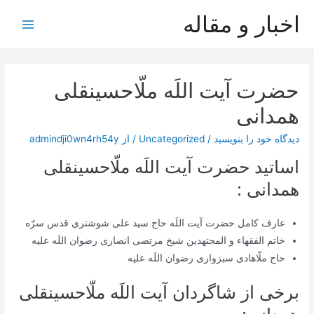
رش
اخبار و مقاله
ه
Main
حتوا
Menu
حضرت آیت اللَه ملّاحسینقلی
همدانی
دیدگاه‌ خود را بنویسید
/
Uncategorized
/ از
admindji0wn4rh54y
اساتید حضرت آیت اللَه ملّاحسینقلی
همدانی :
عارف کامل حضرت آیت اللَه حاج سید علی شوشتری قدس سرّه
خاتم الفقهاء و المجتهدین شیخ مرتضی انصاری رضوان اللَه علیه
حاج ملّاهادی سبزواری رضوان اللَه علیه
برخی از شاگردان آیت اللَه ملّاحسینقلی