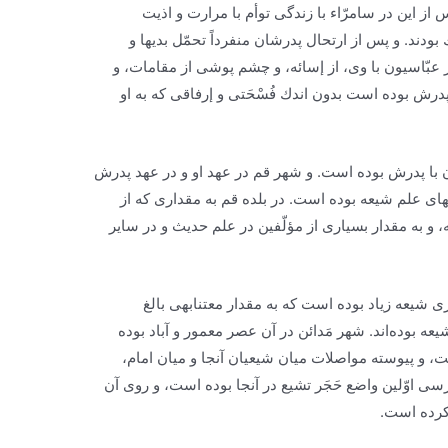
 این در سامرّاء با زندگى توأم با مرارت و اذیت
بودند. و پس از ارتحال پدرشان منفرداً تحمّل بدیها و
 عبّاسیون با وى، از إسائه، و چشم پوشى از مقامات، و
پدرش بوده است بدون اندك فُسْحَتى و إرفاقى كه به او
با پدرش بوده است. و شهر قم در عهد او و در عهد پدرش
اى علم‌ شیعه بوده است. در بلده قم به مقدارى كه از
 به مقدار بسیارى از مؤلّفین در علم حدیث و در سایر
 شیعه زیاد بوده است كه به مقدار معتنابهى بالغ
عه بوده‌اند. شهر مَدائن در آن عصر معمور و آباد بوده
، و پیوسته مواصلات میان شیعیان آنجا و میان امام،
رسى اوّلین واضع حَجَر تشیع در آنجا بوده است، و روى آن
 كرده است.