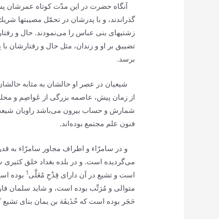
آنگاه حضرت در این مدّت كوتاه عمرشان پس از
گذراندند، و با پدرشان در تحمّل مصیبتها شریك 
زشتیهاى بنى عباس را مى‌نمودند. حال و رفتار
تضییق بر او و زندان، مثل حال و رفتارشان با 
برسد.
شیعیان در عصر او حالشان به مثابه حالشان 
از زمان پیش، عاصمه بزرگى از عَواصِم و محله
شمارش و حساب بیرون مى‌باشد راویان شیعه، و
فنون علم مجتمع بوده‌اند.
و در سامرّاء و اطراف مجاور سامرّاء به قدرى
مى‌گردیده است. و در بلده بغداد خلق كثیرى شی
1
است و تشیع در آن داراى قِدْحِ مُعَلَّى‌
بوده است
متوالى و مُرَتَّب بوده است، و شاید سلمان فا
حَجَر بوده است كه حُذَیفَة بن یمان بناى تشیع