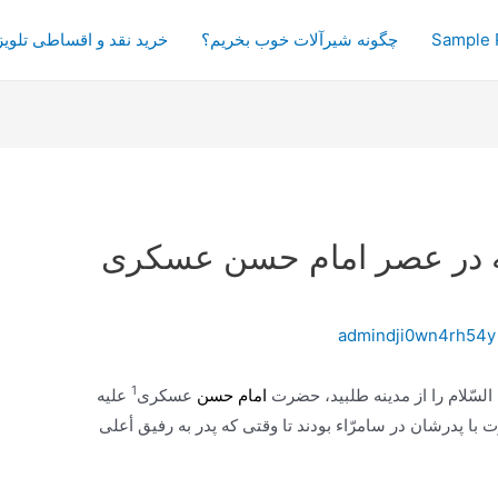
Sample 
چگونه شیرآلات خوب بخریم؟
خرید نقد و اقساطی تلویز
عه در عصر امام حسن عسكرى
admindji0wn4rh54y
1
السّلام را از مدینه طلبید، حضرت
امام حسن
عسكرى
علیه
 با پدرشان در سامرّاء بودند تا وقتى كه پدر به رفیق أعلى