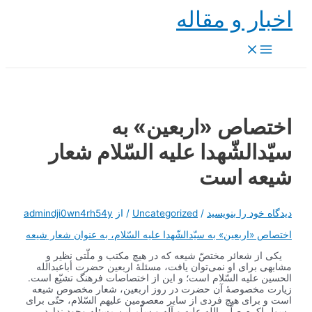
پرش
اخبار و مقاله
به
محتوا
Main
Menu
اختصاص «اربعین» به
سیّدالشّهدا علیه السّلام شعار
شیعه است
دیدگاه‌ خود را بنویسید
/
Uncategorized
/ از
admindji0wn4rh54y
اختصاص «اربعین» به سیّدالشّهدا علیه السّلام، به عنوان شعار شیعه
یکی از شعائر مختصّ شیعه که در هیچ مکتب و ملّتی نظیر و
مشابهی برای او نمی‌توان یافت، مسئلۀ اربعین حضرت أباعبدالله
الحسین علیه السّلام است؛ و این از اختصاصات فرهنگ تشیّع است.
زیارت مخصوصۀ آن حضرت در روز اربعین، شعار مخصوص شیعه
است و برای هیچ فردی از سایر معصومین علیهم السّلام، حتّی برای
رسول اکرم صلّی الله علیه و آله و سلّم این مسئله وجود ندارد.