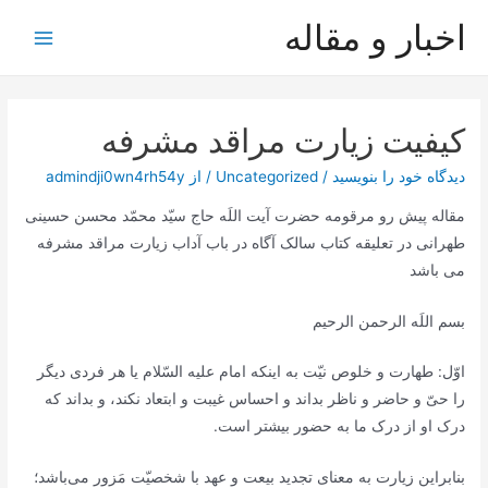
رش
اخبار و مقاله
ه
Main
حتوا
Menu
کیفیت زیارت مراقد مشرفه
دیدگاه‌ خود را بنویسید
/
Uncategorized
/ از
admindji0wn4rh54y
مقاله پیش رو مرقومه حضرت آیت اللَه حاج سیّد محمّد محسن حسینی
طهرانی در تعلیقه کتاب سالک آگاه در باب آداب زیارت مراقد مشرفه
می باشد
بسم اللَه الرحمن الرحیم
اوّل: طهارت و خلوص نیّت به اینکه امام علیه السّلام یا هر فردی دیگر
را حیّ و حاضر و ناظر بداند و احساس غیبت و ابتعاد نکند، و بداند که
درک او از درک ما به حضور بیشتر است.
بنابراین زیارت به معنای تجدید بیعت و عهد با شخصیّت مَزور می‌باشد؛