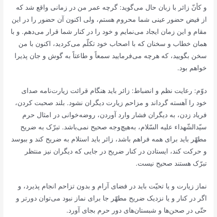
و کأنّ زائر با زبان حال می‌گوید: گرچه عمر من در زمانی واقع شد که
از فیض حضور عینی شما محروم هستم، ولی اکنون آن حضور را در این
مقام و این زمان ایجاد می‌نمایم و خود را در کنار شما قرار می‌دهم. و با
همان خطاب و سخنان که با اصحاب خود تکلّم می‌کردید، اکنون با من
سخن بگویید، که هرچه می‌فرمایید سمعاً و طاعتاً به گوش و جان پذیرا
خواهم بود.
دوّم: رعایت نظم و انضباط: زائر باید هنگام قرائت زیارت‌نامه صدای
خود را آهسته گرداند و مزاحم زیارت دیگران نشود. بلند صحبت کردن،
فریاد زدن، به دیگران فشار وارد آوردن، روضه‌خوانی در امثال حرم
سیّدالشّهداء علیه السّلام، به‌هیچ‌وجه صحیح نمی‌باشد. تبرّک به ضریح
مطهّر باید برای همه فراهم باشد، زائر باید استلام به ضریح کند و ببوسد
و حرکت کند، ایستادن در کنار ضریح در جایی که دیگران نیز منتظر
تبرّک هستند صحیح نیست.
نماز زیارت و یا تحیّت باید در فضای آرام و بدون تزاحم انجام پذیرد، و
اگر در کنار و یا نزدیک ضریح مطهّر جا برای نماز نبود می‌توان دورتر و
حتّی در صحن‌ها و شبستان‌های دور حرم بجای آورد.