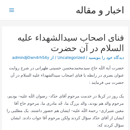
رش
اخبار و مقاله
ه
Main
حتوا
Menu
فنای اصحاب سیدالشهداء علیه
السلام در آن حضرت
دیدگاه‌ خود را بنویسید
/
Uncategorized
/ از
admindji0wn4rh54y
حضرت آیة اللَه حاج سیدمحمدمحسن حسینی طهرانی در شرح روایت
عنوان بصری در رابطه با فنای اصحاب سیدالشهداء علیه السلام در آن
حضرت می فرمایند :
یک روز در کربلا در خدمت مرحوم آقاى حدّاد- رضوان اللَه علیه- بودیم،
مرحوم والد هم بودند، والد بزرگ ما، جّد مادرى ما، مرحوم حاج آقا
معین شیرازى- رحمة اللَه علیه- ایشان هم حضور داشتند. یک مطلبى را
ایشان از آقاى حدّاد سؤال کردند ولکن مرحوم آقا جواب دادند. ایشان
سؤال کردند که: