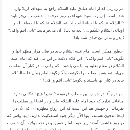
در زیارتی که از امام صادق علیه السلام راجع به شهداى کربلا وارد
شده است ( زیارت سیدالشهداء در روز عرفه) ، حضرت می‌فرمایند
:”
السّلام علیکم یا اولیاء اللَه و احبائه، السّلام علیکم یا اصفیاء اللَه و
اودائه، السّلام علیکم …،”
بعد به دنبال آن مى‌فرمایند: “بابى انتم وامّى”
؛ پدر و مادر من فداى شما باد!
چطور ممکن است امام علیه ‌السّلام بیاید در قبال مزار مطهّر آنها و
بگوید: “بابى انتم وامّى” ؛ این کلام دلالت بر این مى ‌کند که امام علیه
‌السّلام در مقام تعلیم به ما می باشند ، که وقتی ما در کنار آن مقامات
مى‌ایستیم همین مطلب را بگوئیم، والّا چگونه امام زمان علیه‌ السّلام
بیاید در کنار آنها بایستد و بگوید: “بابى انتم و امّى؟!”
مرحوم آقا در جواب این مطلب فرمودند:” نخیر! هیچ اشکالى ندارد،
منافانى ندارد که خود امام علیه ‌السّلام بیاید و در اینجا این مطلب را
بفرماید ؛ و جهتش هم این است که این ارواح مطهّره ‌اى که الآن در
اینجا مدفون هستند، اینها الآن دیگر جنبه استقلالیت ندارند. اینها وقتى که
در روز عاشورا آمدند زیر خیمه امام حسین و در تحت ولایت آن حضرت