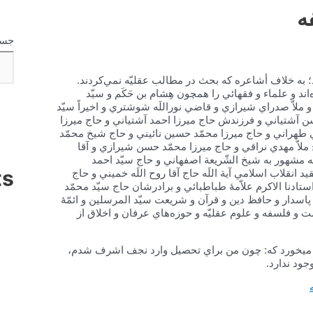
‌
جست
 به‌ خلاف‌ أشاعره‌ كه‌ بحث‌ در مطالب‌ عقليّه‌ نمي‌كردند.
د و علماء و فقهائي‌ را همچون‌ هِشام‌ بن‌ حَكَم‌ و سيّد
 ملاّ صدراي‌ شيرازي‌ و قاضي‌ نوراللَه‌ شوشتري‌ و اخيراً سيّد
ن‌ آشتياني‌ و فرزندش‌ حاج‌ ميرزا احمد آشتياني‌ و حاج‌ ميرزا
‌ طهراني‌ و حاج‌ ميرزا محمّد حسين‌ نائيني‌ و حاج‌ شيخ‌ محمّد
لاّ مهدي‌ نراقي‌ و حاج‌ ميرزا محمّد حسن‌ شيرازي‌ و آقا
ه‌ مشهور به‌ شيخ‌ الشّريعة‌ اصفهاني‌ و حاج‌ سيّد احمد
ts
لاب‌ اسلامي‌ آية‌ اللَه‌ حاج‌ آقا روح‌ اللَه‌ خميني‌ و حاج‌
ستادنا الاكرم‌ علاّمۀ طباطبائي‌ و برادرشان‌ حاج‌ سيّد محمّد
 و پاسدار و حافظ‌ دين‌ و قرآن‌ و شريعت‌ سيّد المرسلين‌ و ائمّۀ
 و فلسفه‌ و علوم‌ عقليّه‌ و حوزه‌هاي‌ عرفان‌ و اخلاق‌ از
‌ ميخورد كه‌: چون‌ من‌ براي‌ تحصيل‌ وارد نجف‌ اشرف‌ شدم‌،
جود ندارد.