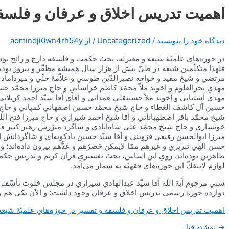
اهمیت تدريس‌ اخلاق‌ و عرفان‌ و فلسفه
دیدگاه‌ خود را بنویسید
/
Uncategorized
/ از
admindji0wn4rh54y
در حوزه‌هاي‌ علميّۀ شيعه‌ و معتزله‌، بحث‌ حكمت‌ و فلسفه‌ دارج‌ و رائج‌ بود؛
فلهذا متكلّمين‌ شيعه‌ در طيّ بيش‌ از هزار سال‌ هميشه‌ مظفّر و پيروز بوده‌ان
مرتضي‌ و شيخ‌ مفيد و خواجه‌ نصيرالدّين‌ طوسي‌ و علاّمۀ حلّي‌ و ميرداماد و
مهدي‌ بحرالعلوم‌ و آخوند ملاّ محمّد كاظم‌ خراساني‌ و حاج‌ ميرزا محمّد حس
مهدي‌ آشتياني‌ و آخوند ملاّ حسينقلي‌ همداني‌ و آقاي‌ آقا سيّد احمد كربلائي
حسين‌ آل‌ كاشف‌ الغطاء و حاج‌ شيخ‌ محمّد حسين‌ اصفهاني‌ كمپاني‌ و حاج‌ م
شيخ‌ محمّد باقر اصطهباناتي‌ و آقا شيخ‌ احمد شيرازي‌ و حاج‌ ميرزا فتح‌ اللَ
خونساري‌ و حاج‌ شيخ‌ محمّد علي‌ شاه‌آبادي‌ و شاگرد مبرّزش‌ رهبر كبير فقيد انق
ميرزا ابوالحسن‌ رفيعي‌ قزويني‌ و آقا سيّد حسين‌ بادكوبه‌اي‌ و شاگردانش‌ ا
حسن‌ الهي‌ تبريزي‌ و غيرهم‌ ممّا لايمكن‌ حَصرُهم‌ و عَدُّهم‌ بيرون‌ داده‌اند؛
طاهرين‌ بوده‌اند. روي‌ اين‌ اساس‌، بحث‌ تفسيري‌ قرآن‌ كريم‌ و تدريس‌ حكمت‌
لوازم‌ لاتنفكّ اين‌ حوزه‌هاي‌ فقهيّه‌ به‌ شمار مي‌آمد.
شبي‌ مرحوم‌ آية‌ اللَه‌ آقا سيّد عبدالهادي‌ شيرازي‌ در مجلس‌ خلوت‌ تأسّف
دوازده‌ حوزۀ رسمي‌ تدريس‌ اخلاق‌ و عرفان‌ وجود داشت‌؛ و الآن‌ يكي‌ هم‌ و
اهمیت تدريس‌ اخلاق‌ و عرفان‌ و فلسفه‌ و تفسير در حوزه‌هاي‌ علميّۀ شيعه‌
راهبری
→
نوشته قبل