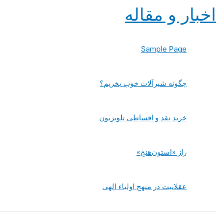
پرش
اخبار و مقاله
به
محتوا
Sample Page
چگونه شیرآلات خوب بخریم؟
خرید نقد و اقساطی تلویزیون
راز «استون‌هنج»
عقلانیت در منهج اولیاء الهی