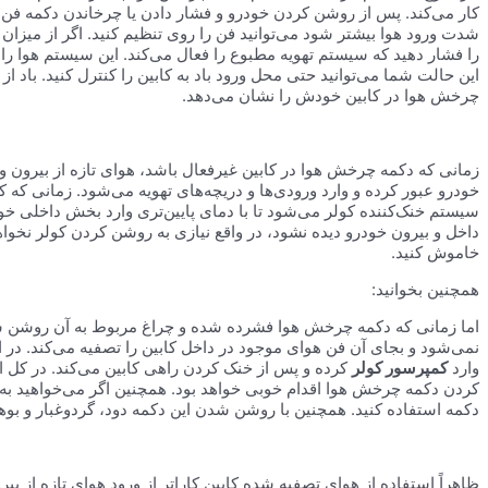
کار می‌کند. پس از روشن کردن خودرو و فشار دادن یا چرخاندن دکمه فن، هو
را فشار دهید که سیستم تهویه مطبوع را فعال می‌کند. این سیستم هوا را
این حالت شما می‌توانید حتی محل ورود باد به کابین را کنترل کنید. باد ا
چرخش هوا در کابین خودش را نشان می‌دهد.
زمانی که دکمه چرخش هوا در کابین غیرفعال باشد، هوای تازه از بیرون و
خودرو عبور کرده و وارد ورودی‌ها و دریچه‌های تهویه می‌شود. زمانی که 
سیستم خنک‌کننده کولر می‌شود تا با دمای پایین‌تری وارد بخش داخلی خو
داخل و بیرون خودرو دیده نشود، در واقع نیازی به روشن کردن کولر نخوا
خاموش کنید.
همچنین بخوانید:
اما زمانی که دکمه چرخش هوا فشرده شده و چراغ مربوط به آن روشن شود
نمی‌شود و بجای آن فن هوای موجود در داخل کابین را تصفیه می‌کند. در ا
وارد
کمپرسور کولر
کرده و پس از خنک کردن راهی کابین می‌کند. در کل ا
کردن دکمه چرخش هوا اقدام خوبی خواهد بود. همچنین اگر می‌خواهید به سر
دکمه استفاده کنید. همچنین با روشن شدن این دکمه دود، گردوغبار و بوه
ظاهراً استفاده از هوای تصفیه شده کابین کاراتر از ورود هوای تازه از ب