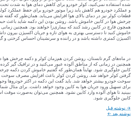
شده استفاده نمی‌کنید، کولر خودرو برای کاهش دمای هوا به شدت تحت‌فشا
و عملکرد خودرو هم کاهش یابد زیرا موتور خودرو برای حفظ عملکرد کول
قطعات کولر نیز در دمای بالای هوا افزایش می‌یابد. همان‌طور که گفته 
چرخش هوا در کابین خاموش باشد. روشن بودن این دکمه شاید باعث حبس
همچون قارچ در کابین رشد کنند که بیماری‌زا خواهند بود. همچنین زمانی 
خاموش کنید تا دسترسی بهتری به هوای تازه و جریان اکسیژن بیرون داش
اکسیژن کمتری داشته باشد و در راننده و سرنشینان احساس کرختی و گیج
در ماه‌های گرم تابستان، روشن کردن هم‌زمان کولر و دکمه چرخش هوا در 
همچنین در زمانی که از مناطق آلوده عبور می‌کنید و در ترافیک گیر کرده‌ای
کابین جلوگیری شود. نهایتاً همان‌طور که گفتیم خاموش کردن دکمه چرخش 
گرفتن کولر خواهد شد. روشن کردن کولر باعث افزایش مصرف سوخت می
سوخت خودرو بیشتر خواهد شد. باید گفت این دکمه در اکثر خودروها وجود د
برای تسهیل ورود جریان هوا به کابین وجود خواهد داشت. برای مثال شما م
ببینید تا هوای آلوده وارد کابین نشود. همچنین می‌توان به‌صورت موقت است
کابین جلوگیری شود.
راهبری
→
نوشته قبل
نوشته
نوشته بعد
←