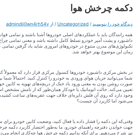
دکمه چرخش هوا
دیدگاه‌ خود را بنویسید
/
Uncategorized
/ از
admindji0wn4rh54y
همه رانندگان باید با عملکردهای اصلی خودروها آشنا باشند و تمامی قوانین
داشبورد و پشت آمپر خودرو تسلط کامل داشته باشد و معنی تمامی چراغ‌های
تکنولوژی‌های مدرن متنوع در خودروهای امروزی شاید یاد گرفتن تمامی
زمان این موضوع بهتر خواهد شد.
در بخش مرکزی داشبورد خودروها کنسول مرکزی قرار دارد که معمولاً کنتر
صورت روشن بودن به معنی ورود باد خنک از دریچه‌های تهویه به کابین خواه
تعیین می‌کند. حالت اتوماتیک یا خودکار همان‌طور که از نامش مشخص اس
وجود دارد که روی آن فلش دایره‌ای خلاف جهت عقربه‌های ساعت کشیده 
می‌شود اما کاربرد آن چیست؟
وقتی‌که این دکمه را فشار داده یا فعال کنید، وضعیت کابین خودرو برای 
جهت خواندن دفترچه راهنمای خودرو، ما به‌طور اختصار کاربرد دکمه چرخش 
نیز شرح می‌دهیم. برای آنکه بدانیم دکمه چرخش هوا چه‌کاری انجام می‌ده