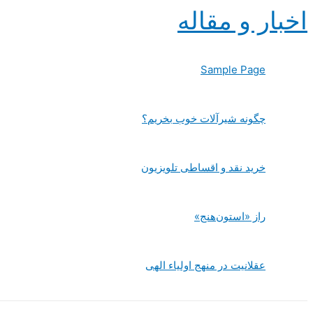
پرش
اخبار و مقاله
به
محتوا
Sample Page
چگونه شیرآلات خوب بخریم؟
خرید نقد و اقساطی تلویزیون
راز «استون‌هنج»
عقلانیت در منهج اولیاء الهی