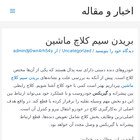
رش
اخبار و مقاله
ه
Main
حتوا
Menu
بریدن سیم کلاچ ماشین
دیدگاه‌ خود را بنویسید
/
Uncategorized
/ از
admindji0wn4rh54y
خودروهای دنده دستی دارای سه پدال هستند که یکی از آن‌ها مختص
کلاچ است. پیش از آنکه به بررسی علت و نشانه‌های
بریدن سیم کلاچ
ماشین
بپردازیم بهتر است کمی با خود کلاچ آشنا شویم. کلاچ رابطی
بین پیشرانه و
گیربکس
خودروست و با عملکرد خود می‌تواند ارتباط بین
این دو بخش مهم وسیله نقلیه را برقرار کرده یا قطع کند. در واقع هدف
اصلی از به‌کارگیری کلاچ در خودرو انتقال نیرو و کنترل آن است.
اصلی‌ترین وظایف بخش کلاچ شامل تعویض دنده‌ها، قطع ارتباط
پیشرانه با گیربکس و وصل مجدد آن خواهد بود.
آنچه در این مطلب می‌خوانید: