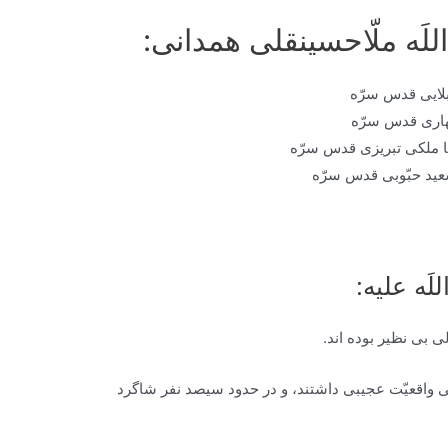
لَه ملّاحسینقلی همدانی:
بلايى قدس سرّه
هارى قدس سرّه
ا ملکی تبریزی قدس سرّه
عيد حبّوبى قدس سرّه
 بى نظير بوده‏ اند.
لى واقعيّت عجيبى داشتند، و در حدود سيصد نفر شاگرد