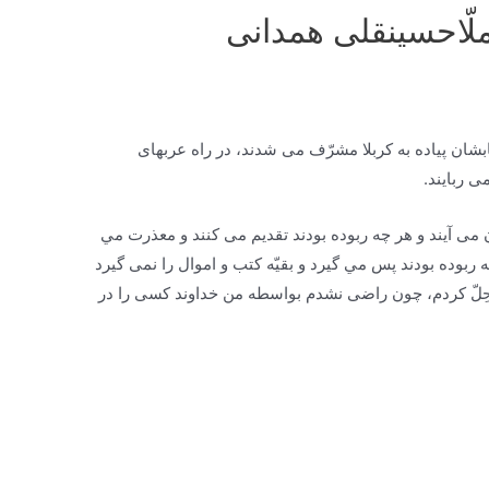
ملّاحسینقلی همدانی
بشان پياده به كربلا مشرّف مى ‏شدند، در راه عرب‏هاى
 ‏ربايند.
 ‏آيند و هر چه ربوده بودند تقديم مى‏ كنند و معذرت مي
ربوده بودند پس مي گيرد و بقيّه كتب و اموال را نمى ‏گيرد
ِحِلّ كردم، چون راضى نشدم بواسطه من خداوند كسى را در