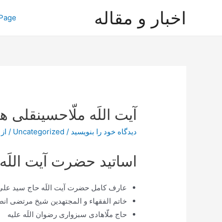
رش
اخبار و مقاله
Page
ه
حتوا
آیت اللَه ملّاحسینقلی ه
دیدگاه‌ خود را بنویسید
/
Uncategorized
/ از
اساتید حضرت آیت اللَه 
عارف کامل حضرت آیت اللَه حاج سید ع
خاتم الفقهاء و المجتهدین شیخ مرتضی انصا
حاج ملّاهادی سبزواری رضوان اللَه علیه