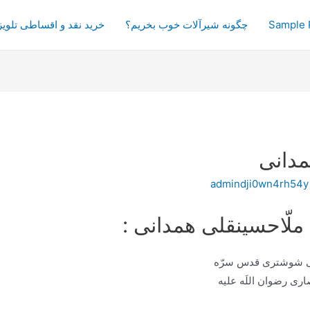
Sample 
چگونه شیرآلات خوب بخریم؟
خرید نقد و اقساطی تلویز
مدانی
admindji0wn4rh54y
ملّاحسینقلی همدانی :
لی شوشتری قدس سرّه
ری رضوان اللَه علیه