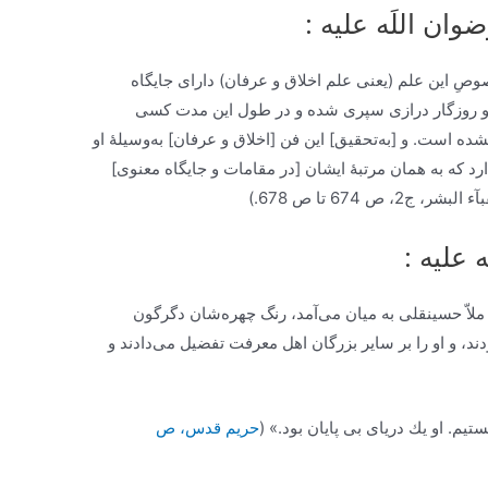
وصِ این علم (یعنی علم اخلاق و عرفان) دارای جایگاه
 و روزگار درازی سپری شده و در طول این مدت کسی
شده است. و [به‌تحقیق] این فن [اخلاق و عرفان] به‌وسیلۀ او
 که به همان مرتبۀ ایشان [در مقامات و جایگاه معنوی]
ص 674 تا ص 678.)
 علیه :
ملاّ حسینقلی به میان می‌آمد، رنگ چهره‌شان دگرگون
ودند، و او را بر سایر بزرگان اهل معرفت تفضیل می‌دادند و
تيم. او يك درياى بى ‏پايان بود.» (
حریم قدس، ص