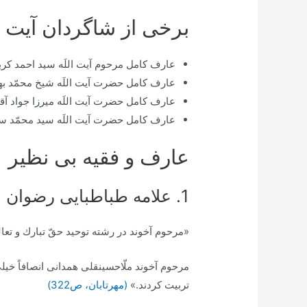
برخی از شاگردان آیت ال
عارف کامل مرحوم آیت اللَه سيد احمد كر
عارف کامل حضرت آیت اللَه شيخ محمّد ب
عارف کامل حضرت آیت اللَه میرزا جواد آق
عارف کامل حضرت آیت اللَه سيد محمّد س
عارف و فقیه بی نظیر
1. علامه طباطبایی رضوان اللَه علیه:
«مرحوم آخوند در رشته توحيد حقّ تبارك و تعالى
مرحوم آخوند ملّاحسينقلى همدانى انصافاً خي
تربيت كردند.»
(مهرتابان، ص322)