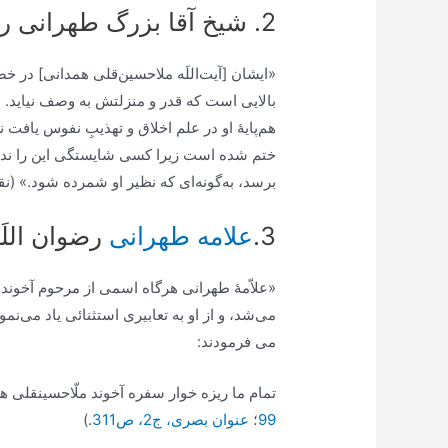
2. شیخ آقا بزرگ طهرانی رضوان اللَه علیه :
«ایشان [آیت‌اللَه ملاحسین‌قلی همدانی] در خص
بالایی است که قدر و منزلتش به وصف نیاید.
هم‌پایۀ او در علم اخلاق و تهذیبِ نفوس یافت ن
ختم شده است زیرا کسی شایستگی این را ندارد
برسد، به‌گونه‌ای که نظیر او شمرده شود.» (نقبآء البشر، ج2، 
3.
علامه طهرانی
رضوان اللَه
«علاّمۀ طهرانی هرگاه اسمی از مرحوم آخوند 
می‌شد، و از او به تعابیری استثنائی یاد می‌نم
می فرمودند:
تمام ما ريزه ‏خوار سفره آخوند ملّاحسين‏قلى هس
99
؛
عنوان بصری، ج2، ص311
.)