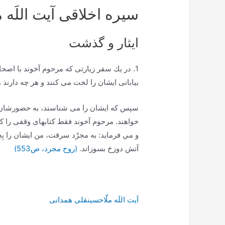
سیره اخلاقی آیت اللَه 
ایثار و گذشت
1. در يك سفر زيارتى كه مرحوم آخوند با اصحا
بيابانى ايشان را لخت مى ‏كنند و هر چه دارند مى
سپس كه ايشان را مى‏ شناسند، به حضورشان مى
خواهند. مرحوم آخوند فقط كتابهاى وقفى را كه 
و مي فرمايد: به مجرّد سرقت، من ايشان را ب
آتش دوزخ بسوزاند.
(روح مجرد، ص553)
آیت اللَه ملّاحسینقلی همدانی