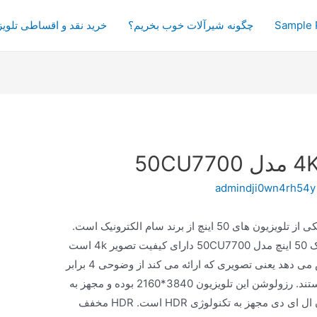
Sample 
چگونه شیرآلات خوب بخریم؟
خرید نقد و اقساطی تلویز
admindji0wn4rh54y
یکی از تلویزیون های 50 اینچ از برند سام الکترونیک است.
این تلویزیون ال ای دی هوشمند سام الکترونیک 50 اینچ مدل 50CU7700 دارای کیفیت تصویر 4k است
که تصاویر را به خوبی و با وضوح بالایی نمایش می دهد یعنی تصویری که ارائه می کند از وضوحی 4 برابر
بیشتر از تلویزیون های FULL HD برخوردار هستند. رزولوشن این تلویزیون 3840*2160 بوده و مجهز به
ریموت کنترل هوشمند می باشد. این تلویزیون ال ای دی مجهز به تکنولوژی HDR است. HDR مخفف