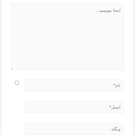
اینجا
بنویسید…
نام*
ایمیل*
وبگاه