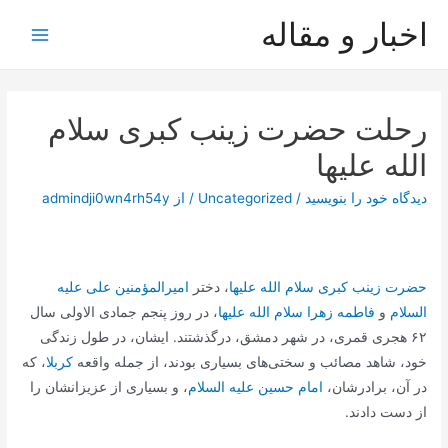
رش
اخبار و مقاله
ه
Main
حتوا
Menu
رحلت حضرت زینب کبری سلام
الله علیها
دیدگاه‌ خود را بنویسید
/
Uncategorized
/ از
admindji0wn4rh54y
حضرت زینب کبری سلام الله علیها
، دختر
امیرالمؤمنین علی علیه
السلام
و
فاطمه زهرا سلام الله علیها
، در روز پنجم جمادی الاولی سال
۶۲ هجری قمری، در شهر دمشق، درگذشتند. ایشان، در طول زندگی
خود، شاهد مصائب و سختی‌های بسیاری بودند، از جمله واقعه
کربلا
، که
در آن، برادرشان،
امام حسین علیه السلام
، و بسیاری از عزیزانشان را
از دست دادند.