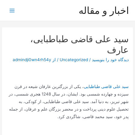
رش
اخبار و مقاله
ه
Main
حتوا
Menu
سید علی قاضی طباطبایی،
عارف
دیدگاه‌ خود را بنویسید
/
Uncategorized
/ از
admindji0wn4rh54y
سید علی قاضی طباطبایی
، یکی از بزرگترین عارفان شیعه در قرن
سیزده و چهارده شمسی بود. ایشان، در سال 1248 هجری شمسی، در
شهر تبریز، به دنیا آمد. سید علی قاضی طباطبایی، از کودکی، به
تحصیل علوم دینی پرداخت و در محضر بزرگان علم و عرفان، از جمله
پدر خود، سید محمد قاضی، شاگردی کرد.