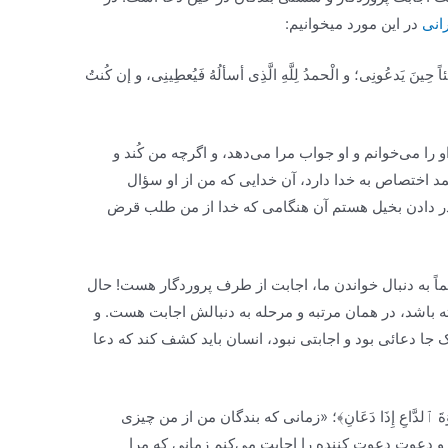
انی
در این مورد میخوانیم:
ئاً حِینَ یَدعُونِی؛ و الْحمدُ لِلَّهِ الَّذِی أسألُهُ فَیُعطِینِی، و إن کُنتُ
را می‌خوانم و او جواب مرا می‌دهد، و اگرچه من کُند و
د اختصاص به خدا دارد، آن خدایی که من از او سؤال
در دادن بخیل هستم آن هنگامی که خدا از من طلب قرض
ماً به دنبال خواندن ما، اجابت از طرف پروردگار هست! حال
ته باشد، در همان مرتبه و مرحله به دنبالش اجابت هست. و
 جا دعائی بود و اجابتی نبود، انسان باید کشف کند که دعا
بُ دَعوَةَ ٱلدَّاعِ إِذَا دَعَانِ﴾؛ «زمانی که بندگان من از من چیزی
 و دعوتِ دعوت کننده را اجابت می‌کنم زمانی که مرا