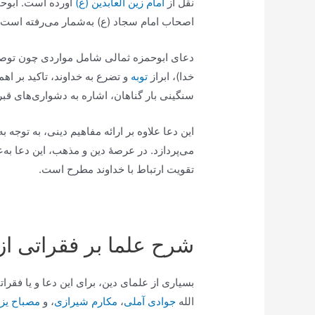
نقل از
امام زین العابدین (ع)
آورده است. ابوحم
اصحاب امام سجاد (ع) به‌شمار می‌رفته است.
دعای ابوحمزه ثمالی شامل مواردی چون تو
خدا)، ابراز
توبه
و تضرع به خداوند، تاکید بر ا
سنگینی بار گناهان، اشاره به دشواری‌های قبر
این دعا علاوه بر ارائه مفاهیم دینی، به توجه 
می‌پردازد. در عرصهٔ دین و مذهب، این دعا به‌
تقویت ارتباط با خداوند مطرح است.
شرح علما بر فقراتی از
بسیاری از علمای دین، برای این دعا و یا فقر
الله
جوادی آملی
،
مکارم شیرازی
، و
مصباح یز