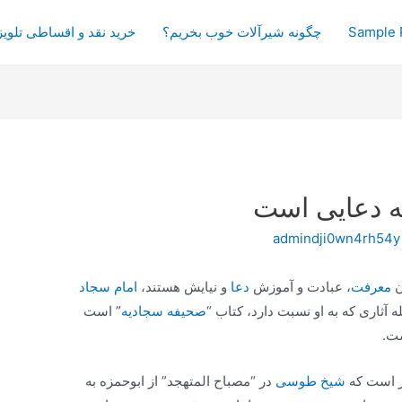
Sample 
چگونه شیرآلات خوب بخریم؟
خرید نقد و اقساطی تلویز
ه دعایی است
admindji0wn4rh54y
ن
معرفت
، عبادت و آموزش
دعا
و نیایش هستند،
امام سجاد
 آثاری که به او نسبت دارد، کتاب “
صحیفه سجادیه
” است
ست.
ر است که
شیخ طوسی
در “مصباح المتهجد” از ابوحمزه به