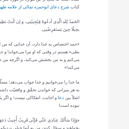
کتاب
شرح دعای ابوحمزه ثمالی از علامه طهر
الحَمدُ لِلَهِ الَّذِی أدعُوهُ فِیُجِیبُنِی، و إن کُنتُ بَطِی
بخِیلًا حِینَ یَستَقرِضُنِی.
«حمد اختصاص به خدا دارد، آن خدایی که من او 
بطیء هستم در وقتی که او مرا می‌خواند! و حم
می‌کنم و به من بخشش می‌کند، و اگرچه من 
می‌کند!»
ما خدا را می‌خوانیم و خدا جواب می‌دهد؛ مسلّ
به هر میزانی که خواندن تحقّق و واقعیّت داش
اصلاً بین
دعا
و اجابت، انفکاکی نیست؛ و اگر یک
نبوده است!
﴿وَإِذَا سَأَلَكَ عِبَادِي عَنِّي فَإِنِّي قَرِيبٌ أُجِي
بخواهند و سؤال کنند، من به آنها خیلی نزدیکم