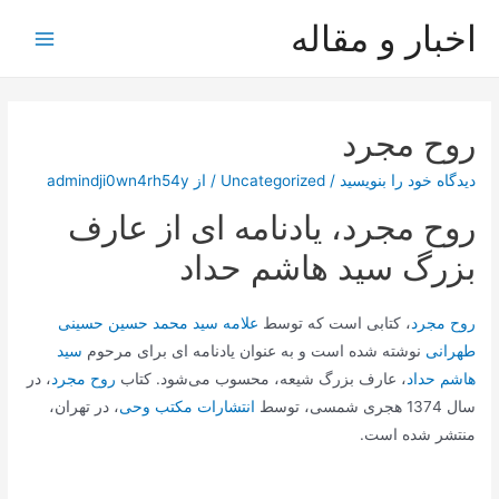
رش
اخبار و مقاله
ه
Main
حتوا
Menu
روح مجرد
دیدگاه‌ خود را بنویسید
/
Uncategorized
/ از
admindji0wn4rh54y
روح مجرد، یادنامه ای از عارف
بزرگ سید هاشم حداد
روح مجرد
، کتابی است که توسط
علامه سید محمد حسین حسینی
طهرانی
نوشته شده است و به عنوان یادنامه ای برای مرحوم
سید
هاشم حداد
، عارف بزرگ شیعه، محسوب می‌شود. کتاب
روح مجرد
، در
سال 1374 هجری شمسی، توسط
انتشارات مکتب وحی
، در تهران،
منتشر شده است.